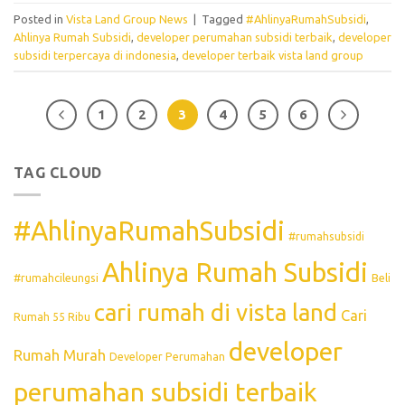
Posted in
Vista Land Group News
|
Tagged
#AhlinyaRumahSubsidi
,
Ahlinya Rumah Subsidi
,
developer perumahan subsidi terbaik
,
developer
subsidi terpercaya di indonesia
,
developer terbaik vista land group
1
2
3
4
5
6
TAG CLOUD
#AhlinyaRumahSubsidi
#rumahsubsidi
Ahlinya Rumah Subsidi
#rumahcileungsi
Beli
cari rumah di vista land
Cari
Rumah 55 Ribu
developer
Rumah Murah
Developer Perumahan
perumahan subsidi terbaik