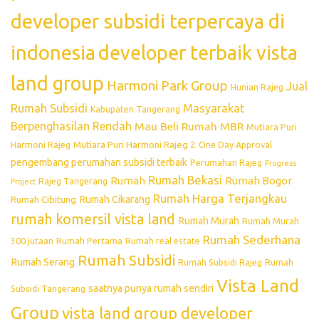
developer subsidi terpercaya di
indonesia
developer terbaik vista
land group
Harmoni Park Group
Jual
Hunian Rajeg
Rumah Subsidi
Masyarakat
Kabupaten Tangerang
Berpenghasilan Rendah
Mau Beli Rumah
MBR
Mutiara Puri
Mutiara Puri Harmoni Rajeg 2
Harmoni Rajeg
One Day Approval
pengembang perumahan subsidi terbaik
Perumahan Rajeg
Progress
Rumah Bekasi
Rumah
Rumah Bogor
Rajeg Tangerang
Project
Rumah Harga Terjangkau
Rumah Cikarang
Rumah Cibitung
rumah komersil vista land
Rumah Murah
Rumah Murah
Rumah Sederhana
300 jutaan
Rumah Pertama
Rumah real estate
Rumah Subsidi
Rumah Serang
Rumah Subsidi Rajeg
Rumah
Vista Land
saatnya punya rumah sendiri
Subsidi Tangerang
Group
vista land group developer