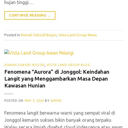
hujan tinggi.…
CONTINUE READING
→
Posted in
Rumah Subsidi Bogor
,
Vista Land Group News
RUMAH SUBSIDI BOGOR
,
VISTA LAND GROUP BLOG
Fenomena “Aurora” di Jonggol: Keindahan
Langit yang Menggambarkan Masa Depan
Kawasan Hunian
POSTED ON
MAY 5, 2026
BY
ADMIN
Fenomena langit berwarna-warni yang sempat viral di
Jonggol kemarin sukses bikin banyak orang terpaku.
Walau secara ilmiah disebut cloud iridescence atau awan