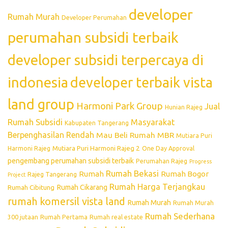
developer
Rumah Murah
Developer Perumahan
perumahan subsidi terbaik
developer subsidi terpercaya di
indonesia
developer terbaik vista
land group
Harmoni Park Group
Jual
Hunian Rajeg
Rumah Subsidi
Masyarakat
Kabupaten Tangerang
Berpenghasilan Rendah
Mau Beli Rumah
MBR
Mutiara Puri
Mutiara Puri Harmoni Rajeg 2
Harmoni Rajeg
One Day Approval
pengembang perumahan subsidi terbaik
Perumahan Rajeg
Progress
Rumah Bekasi
Rumah
Rumah Bogor
Rajeg Tangerang
Project
Rumah Harga Terjangkau
Rumah Cikarang
Rumah Cibitung
rumah komersil vista land
Rumah Murah
Rumah Murah
Rumah Sederhana
300 jutaan
Rumah Pertama
Rumah real estate