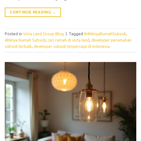
CONTINUE READING
→
Posted in
Vista Land Group Blog
|
Tagged
#AhlinyaRumahSubsidi
,
Ahlinya Rumah Subsidi
,
cari rumah di vista land
,
developer perumahan
subsidi terbaik
,
developer subsidi terpercaya di indonesia