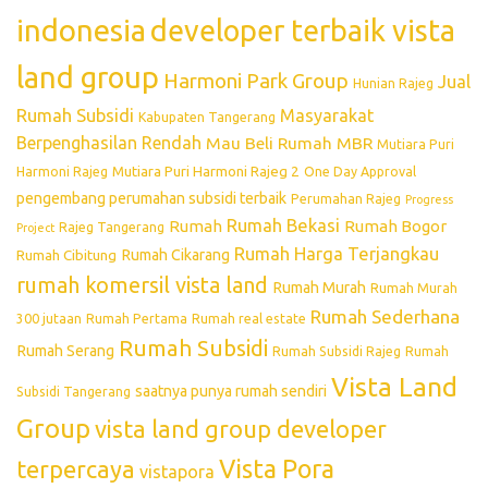
indonesia
developer terbaik vista
land group
Harmoni Park Group
Jual
Hunian Rajeg
Rumah Subsidi
Masyarakat
Kabupaten Tangerang
Berpenghasilan Rendah
Mau Beli Rumah
MBR
Mutiara Puri
Mutiara Puri Harmoni Rajeg 2
Harmoni Rajeg
One Day Approval
pengembang perumahan subsidi terbaik
Perumahan Rajeg
Progress
Rumah Bekasi
Rumah
Rumah Bogor
Rajeg Tangerang
Project
Rumah Harga Terjangkau
Rumah Cikarang
Rumah Cibitung
rumah komersil vista land
Rumah Murah
Rumah Murah
Rumah Sederhana
300 jutaan
Rumah Pertama
Rumah real estate
Rumah Subsidi
Rumah Serang
Rumah Subsidi Rajeg
Rumah
Vista Land
saatnya punya rumah sendiri
Subsidi Tangerang
Group
vista land group developer
Vista Pora
terpercaya
vistapora