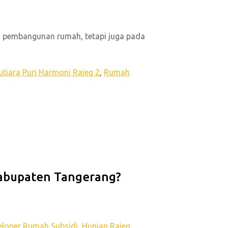
 pembangunan rumah, tetapi juga pada
tiara Puri Harmoni Rajeg 2
,
Rumah
Kabupaten Tangerang?
eloper Rumah Subsidi
,
Hunian Rajeg
,