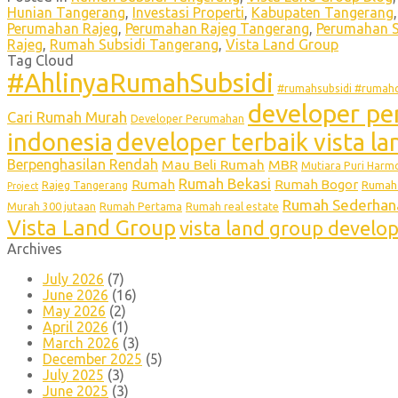
Hunian Tangerang
,
Investasi Properti
,
Kabupaten Tangerang
Perumahan Rajeg
,
Perumahan Rajeg Tangerang
,
Perumahan S
Rajeg
,
Rumah Subsidi Tangerang
,
Vista Land Group
Tag Cloud
#AhlinyaRumahSubsidi
#rumahsubsidi #rumahc
developer pe
Cari Rumah Murah
Developer Perumahan
indonesia
developer terbaik vista l
Berpenghasilan Rendah
Mau Beli Rumah
MBR
Mutiara Puri Harm
Rumah Bekasi
Rumah
Rumah Bogor
Rumah 
Rajeg Tangerang
Project
Rumah Sederhan
Murah 300 jutaan
Rumah Pertama
Rumah real estate
Vista Land Group
vista land group develo
Archives
July 2026
(7)
June 2026
(16)
May 2026
(2)
April 2026
(1)
March 2026
(3)
December 2025
(5)
July 2025
(3)
June 2025
(3)