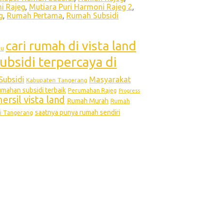
i Rajeg
,
Mutiara Puri Harmoni Rajeg 2
,
g
,
Rumah Pertama
,
Rumah Subsidi
cari rumah di vista land
bu
ubsidi terpercaya di
Subsidi
Masyarakat
Kabupaten Tangerang
ahan subsidi terbaik
Perumahan Rajeg
Progress
rsil vista land
Rumah Murah
Rumah
saatnya punya rumah sendiri
i Tangerang