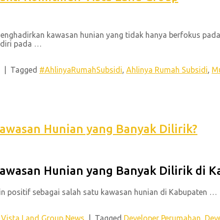
nghadirkan kawasan hunian yang tidak hanya berfokus pada
rdiri pada …
|
Tagged
#AhlinyaRumahSubsidi
,
Ahlinya Rumah Subsidi
,
Mu
awasan Hunian yang Banyak Dilirik?
Kawasan Hunian yang Banyak Dilirik di 
n positif sebagai salah satu kawasan hunian di Kabupaten …
,
Vista Land Group News
|
Tagged
Developer Perumahan
,
Dev