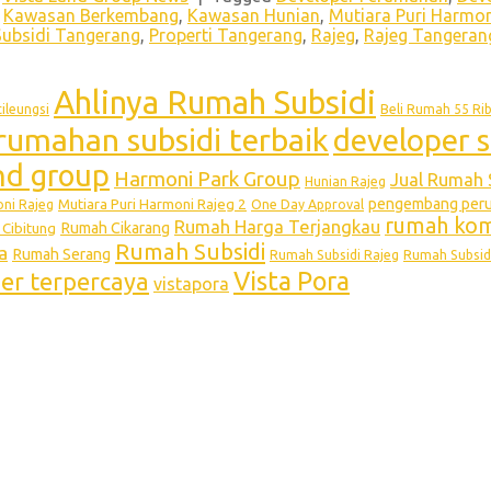
,
Kawasan Berkembang
,
Kawasan Hunian
,
Mutiara Puri Harmon
ubsidi Tangerang
,
Properti Tangerang
,
Rajeg
,
Rajeg Tangeran
Ahlinya Rumah Subsidi
ileungsi
Beli Rumah 55 Ri
rumahan subsidi terbaik
developer s
and group
Harmoni Park Group
Jual Rumah 
Hunian Rajeg
pengembang perum
Mutiara Puri Harmoni Rajeg 2
oni Rajeg
One Day Approval
rumah kome
Rumah Harga Terjangkau
Rumah Cikarang
Cibitung
Rumah Subsidi
a
Rumah Serang
Rumah Subsidi Rajeg
Rumah Subsid
Vista Pora
per terpercaya
vistapora