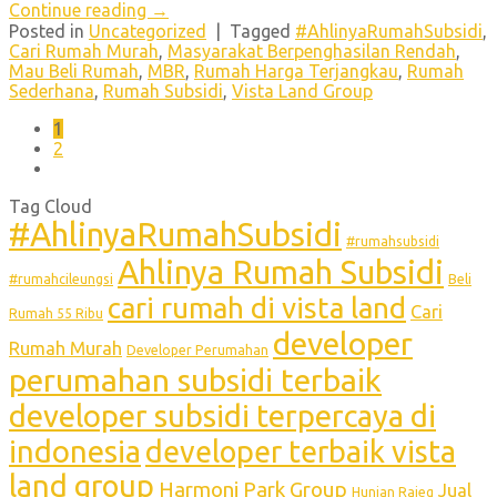
Continue reading
→
Posted in
Uncategorized
|
Tagged
#AhlinyaRumahSubsidi
,
Cari Rumah Murah
,
Masyarakat Berpenghasilan Rendah
,
Mau Beli Rumah
,
MBR
,
Rumah Harga Terjangkau
,
Rumah
Sederhana
,
Rumah Subsidi
,
Vista Land Group
1
2
Tag Cloud
#AhlinyaRumahSubsidi
#rumahsubsidi
Ahlinya Rumah Subsidi
#rumahcileungsi
Beli
cari rumah di vista land
Cari
Rumah 55 Ribu
developer
Rumah Murah
Developer Perumahan
perumahan subsidi terbaik
developer subsidi terpercaya di
indonesia
developer terbaik vista
land group
Harmoni Park Group
Jual
Hunian Rajeg