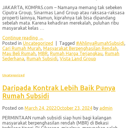
JAKARTA, KOMPAS.com – Namanya memang tak sebeken
Ciputra Group, Sinarmas Land Group atau raksasa-raksasa
properti lainnya, Namun, kiprahnya tak bisa dipandang
sebelah mata. Karena kehadiran merekalah, puluhan ribu
masyarakat kelas …
Continue reading
→
Posted in
Uncategorized
|
Tagged
#AhlinyaRumahSubsidi
,
Cari Rumah Murah
,
Masyarakat Berpenghasilan Rendah
,
Mau Beli Rumah
,
MBR
,
Rumah Harga Terjangkau
,
Rumah
Sederhana
,
Rumah Subsidi
,
Vista Land Group
Uncategorized
Daripada Kontrak Lebih Baik Punya
Rumah Subsidi
Posted on
March 24, 2022
October 23, 2024
by
admin
PERMINTAAN rumah subsidi siap huni bagi kalangan
masyarakat berpenghasilan rendah (MBR) di Bekasi