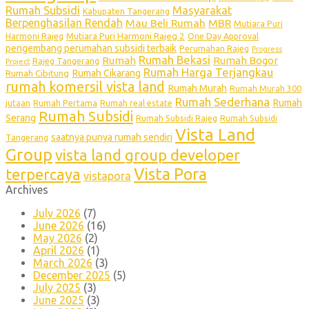
Rumah Subsidi
Masyarakat
Kabupaten Tangerang
Berpenghasilan Rendah
Mau Beli Rumah
MBR
Mutiara Puri
Mutiara Puri Harmoni Rajeg 2
Harmoni Rajeg
One Day Approval
pengembang perumahan subsidi terbaik
Perumahan Rajeg
Progress
Rumah Bekasi
Rumah
Rumah Bogor
Rajeg Tangerang
Project
Rumah Harga Terjangkau
Rumah Cikarang
Rumah Cibitung
rumah komersil vista land
Rumah Murah
Rumah Murah 300
Rumah Sederhana
Rumah
jutaan
Rumah Pertama
Rumah real estate
Rumah Subsidi
Serang
Rumah Subsidi Rajeg
Rumah Subsidi
Vista Land
saatnya punya rumah sendiri
Tangerang
Group
vista land group developer
Vista Pora
terpercaya
vistapora
Archives
July 2026
(7)
June 2026
(16)
May 2026
(2)
April 2026
(1)
March 2026
(3)
December 2025
(5)
July 2025
(3)
June 2025
(3)