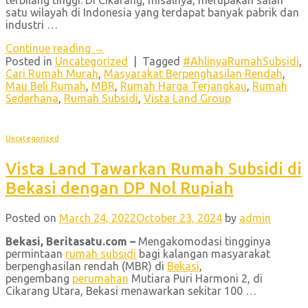
terbilang tinggi. Di Cikarang, misalnya, merupakan salah
satu wilayah di Indonesia yang terdapat banyak pabrik dan
industri …
Continue reading
→
Posted in
Uncategorized
|
Tagged
#AhlinyaRumahSubsidi
,
Cari Rumah Murah
,
Masyarakat Berpenghasilan Rendah
,
Mau Beli Rumah
,
MBR
,
Rumah Harga Terjangkau
,
Rumah
Sederhana
,
Rumah Subsidi
,
Vista Land Group
Uncategorized
Vista Land Tawarkan Rumah Subsidi di
Bekasi dengan DP Nol Rupiah
Posted on
March 24, 2022
October 23, 2024
by
admin
Bekasi, Beritasatu.com –
Mengakomodasi tingginya
permintaan
rumah subsidi
bagi kalangan masyarakat
berpenghasilan rendah (MBR) di
Bekasi
,
pengembang
perumahan
Mutiara Puri Harmoni 2, di
Cikarang Utara, Bekasi menawarkan sekitar 100 …