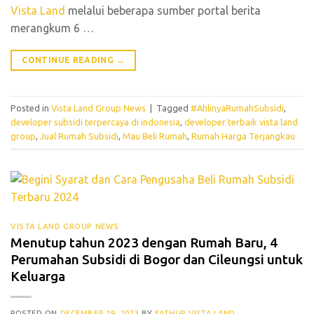
Vista Land
melalui beberapa sumber portal berita
merangkum 6 …
CONTINUE READING
→
Posted in
Vista Land Group News
|
Tagged
#AhlinyaRumahSubsidi
,
developer subsidi terpercaya di indonesia
,
developer terbaik vista land
group
,
Jual Rumah Subsidi
,
Mau Beli Rumah
,
Rumah Harga Terjangkau
VISTA LAND GROUP NEWS
Menutup tahun 2023 dengan Rumah Baru, 4
Perumahan Subsidi di Bogor dan Cileungsi untuk
Keluarga
POSTED ON
DECEMBER 19, 2023
BY
FATHUR VISTA LAND