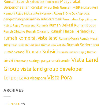
Rumah Subsidi
Masyarakat
Kabupaten Tangerang
Berpenghasilan Rendah
Mau Beli Rumah
MBR
Mutiara Puri
Mutiara Puri Harmoni Rajeg 2
Harmoni Rajeg
One Day Approval
pengembang perumahan subsidi terbaik
Perumahan Rajeg
Progress
Rumah Bekasi
Rumah
Rumah Bogor
Rajeg Tangerang
Project
Rumah Harga Terjangkau
Rumah Cikarang
Rumah Cibitung
rumah komersil vista land
Rumah Murah
Rumah Murah
Rumah Sederhana
300 jutaan
Rumah Pertama
Rumah real estate
Rumah Subsidi
Rumah Serang
Rumah Subsidi Rajeg
Rumah
Vista Land
saatnya punya rumah sendiri
Subsidi Tangerang
Group
vista land group developer
Vista Pora
terpercaya
vistapora
ARCHIVES
July 2026
(7)