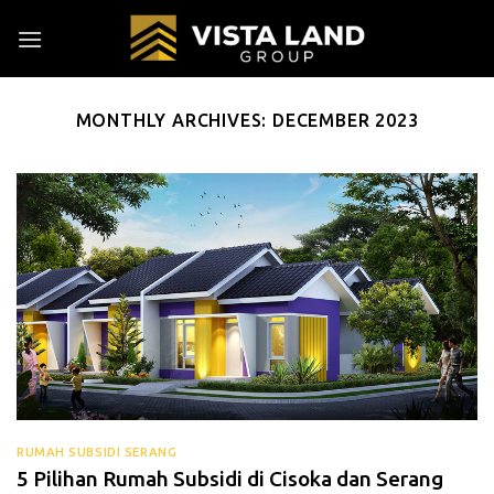
Skip
to
content
MONTHLY ARCHIVES:
DECEMBER 2023
RUMAH SUBSIDI SERANG
5 Pilihan Rumah Subsidi di Cisoka dan Serang