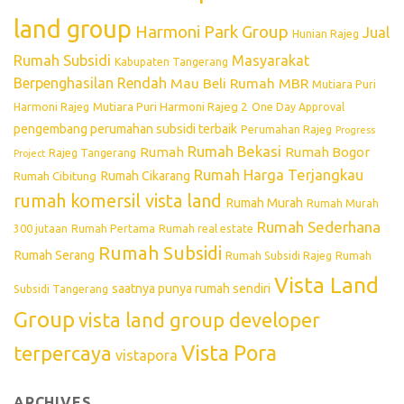
land group
Harmoni Park Group
Jual
Hunian Rajeg
Rumah Subsidi
Masyarakat
Kabupaten Tangerang
Berpenghasilan Rendah
Mau Beli Rumah
MBR
Mutiara Puri
Mutiara Puri Harmoni Rajeg 2
Harmoni Rajeg
One Day Approval
pengembang perumahan subsidi terbaik
Perumahan Rajeg
Progress
Rumah Bekasi
Rumah
Rumah Bogor
Rajeg Tangerang
Project
Rumah Harga Terjangkau
Rumah Cikarang
Rumah Cibitung
rumah komersil vista land
Rumah Murah
Rumah Murah
Rumah Sederhana
300 jutaan
Rumah Pertama
Rumah real estate
Rumah Subsidi
Rumah Serang
Rumah Subsidi Rajeg
Rumah
Vista Land
saatnya punya rumah sendiri
Subsidi Tangerang
Group
vista land group developer
Vista Pora
terpercaya
vistapora
ARCHIVES