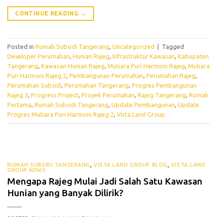
CONTINUE READING
→
Posted in
Rumah Subsidi Tangerang
,
Uncategorized
|
Tagged
Developer Perumahan
,
Hunian Rajeg
,
Infrastruktur Kawasan
,
Kabupaten
Tangerang
,
Kawasan Hunian Rajeg
,
Mutiara Puri Harmoni Rajeg
,
Mutiara
Puri Harmoni Rajeg 2
,
Pembangunan Perumahan
,
Perumahan Rajeg
,
Perumahan Subsidi
,
Perumahan Tangerang
,
Progres Pembangunan
Rajeg 2
,
Progress Project
,
Proyek Perumahan
,
Rajeg Tangerang
,
Rumah
Pertama
,
Rumah Subsidi Tangerang
,
Update Pembangunan
,
Update
Progres Mutiara Puri Harmoni Rajeg 2
,
Vista Land Group
RUMAH SUBSIDI TANGERANG
,
VISTA LAND GROUP BLOG
,
VISTA LAND
GROUP NEWS
Mengapa Rajeg Mulai Jadi Salah Satu Kawasan
Hunian yang Banyak Dilirik?