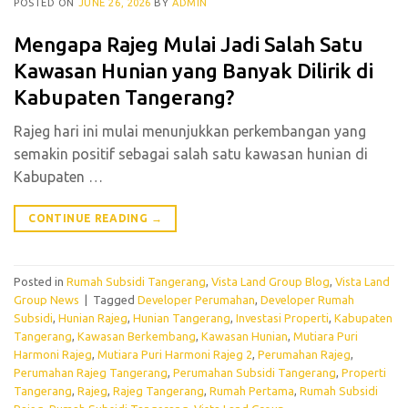
POSTED ON
JUNE 26, 2026
BY
ADMIN
Mengapa Rajeg Mulai Jadi Salah Satu
Kawasan Hunian yang Banyak Dilirik di
Kabupaten Tangerang?
Rajeg hari ini mulai menunjukkan perkembangan yang
semakin positif sebagai salah satu kawasan hunian di
Kabupaten …
CONTINUE READING
→
Posted in
Rumah Subsidi Tangerang
,
Vista Land Group Blog
,
Vista Land
Group News
|
Tagged
Developer Perumahan
,
Developer Rumah
Subsidi
,
Hunian Rajeg
,
Hunian Tangerang
,
Investasi Properti
,
Kabupaten
Tangerang
,
Kawasan Berkembang
,
Kawasan Hunian
,
Mutiara Puri
Harmoni Rajeg
,
Mutiara Puri Harmoni Rajeg 2
,
Perumahan Rajeg
,
Perumahan Rajeg Tangerang
,
Perumahan Subsidi Tangerang
,
Properti
Tangerang
,
Rajeg
,
Rajeg Tangerang
,
Rumah Pertama
,
Rumah Subsidi