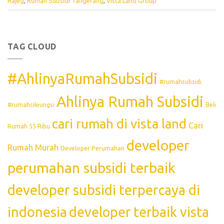
Rajeg
,
Rumah Subsidi Tangerang
,
Vista Land Group
TAG CLOUD
#AhlinyaRumahSubsidi
#rumahsubsidi
Ahlinya Rumah Subsidi
#rumahcileungsi
Beli
cari rumah di vista land
Cari
Rumah 55 Ribu
developer
Rumah Murah
Developer Perumahan
perumahan subsidi terbaik
developer subsidi terpercaya di
indonesia
developer terbaik vista