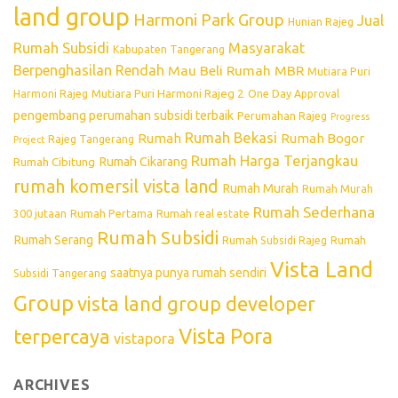
land group
Harmoni Park Group
Jual
Hunian Rajeg
Rumah Subsidi
Masyarakat
Kabupaten Tangerang
Berpenghasilan Rendah
Mau Beli Rumah
MBR
Mutiara Puri
Mutiara Puri Harmoni Rajeg 2
Harmoni Rajeg
One Day Approval
pengembang perumahan subsidi terbaik
Perumahan Rajeg
Progress
Rumah Bekasi
Rumah
Rumah Bogor
Rajeg Tangerang
Project
Rumah Harga Terjangkau
Rumah Cikarang
Rumah Cibitung
rumah komersil vista land
Rumah Murah
Rumah Murah
Rumah Sederhana
300 jutaan
Rumah Pertama
Rumah real estate
Rumah Subsidi
Rumah Serang
Rumah Subsidi Rajeg
Rumah
Vista Land
saatnya punya rumah sendiri
Subsidi Tangerang
Group
vista land group developer
Vista Pora
terpercaya
vistapora
ARCHIVES