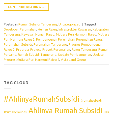
CONTINUE READING
→
Posted in
Rumah Subsidi Tangerang
,
Uncategorized
|
Tagged
Developer Perumahan
,
Hunian Rajeg
,
Infrastruktur Kawasan
,
Kabupaten
Tangerang
,
Kawasan Hunian Rajeg
,
Mutiara Puri Harmoni Rajeg
,
Mutiara
Puri Harmoni Rajeg 2
,
Pembangunan Perumahan
,
Perumahan Rajeg
,
Perumahan Subsidi
,
Perumahan Tangerang
,
Progres Pembangunan
Rajeg 2
,
Progress Project
,
Proyek Perumahan
,
Rajeg Tangerang
,
Rumah
Pertama
,
Rumah Subsidi Tangerang
,
Update Pembangunan
,
Update
Progres Mutiara Puri Harmoni Rajeg 2
,
Vista Land Group
TAG CLOUD
#AhlinyaRumahSubsidi
#rumahsubsidi
Ahlinya Rumah Subsidi
#rumahcileungsi
Beli