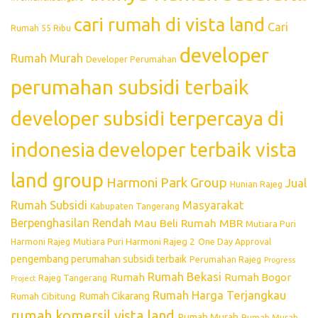
cari rumah di vista land
Cari
Rumah 55 Ribu
developer
Rumah Murah
Developer Perumahan
perumahan subsidi terbaik
developer subsidi terpercaya di
indonesia
developer terbaik vista
land group
Harmoni Park Group
Jual
Hunian Rajeg
Rumah Subsidi
Masyarakat
Kabupaten Tangerang
Berpenghasilan Rendah
Mau Beli Rumah
MBR
Mutiara Puri
Mutiara Puri Harmoni Rajeg 2
Harmoni Rajeg
One Day Approval
pengembang perumahan subsidi terbaik
Perumahan Rajeg
Progress
Rumah Bekasi
Rumah
Rumah Bogor
Rajeg Tangerang
Project
Rumah Harga Terjangkau
Rumah Cikarang
Rumah Cibitung
rumah komersil vista land
Rumah Murah
Rumah Murah