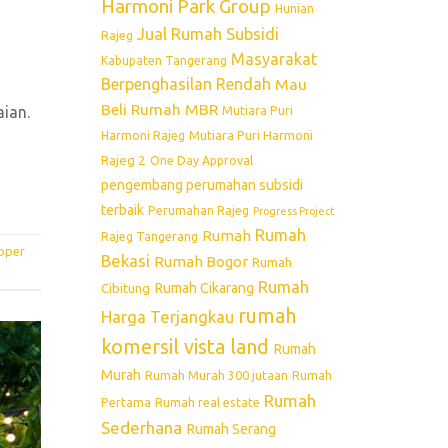
Harmoni Park Group
Hunian
Jual Rumah Subsidi
Rajeg
Masyarakat
Kabupaten Tangerang
Berpenghasilan Rendah
Mau
Beli Rumah
MBR
aian.
Mutiara Puri
Mutiara Puri Harmoni
Harmoni Rajeg
Rajeg 2
One Day Approval
pengembang perumahan subsidi
terbaik
Perumahan Rajeg
Progress Project
Rumah
Rumah
Rajeg Tangerang
oper
Bekasi
Rumah Bogor
Rumah
Rumah
Rumah Cikarang
Cibitung
rumah
Harga Terjangkau
komersil vista land
Rumah
Murah
Rumah Murah 300 jutaan
Rumah
Rumah
Pertama
Rumah real estate
Sederhana
Rumah Serang