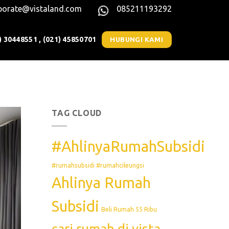
porate@vistaland.com
085211193292
) 30448551 , (021) 45850701
HUBUNGI KAMI
TAG CLOUD
#AhlinyaRumahSubsidi
#rumahsubsidi #rumahcileungsi
Ahlinya Rumah
Subsidi
Beli Rumah 55 Ribu
cari rumah di vista