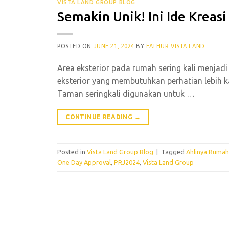
VISTA LAND GROUP BLOG
Semakin Unik! Ini Ide Krea
POSTED ON
JUNE 21, 2024
BY
FATHUR VISTA LAND
Area eksterior pada rumah sering kali menja
eksterior yang membutuhkan perhatian lebih 
Taman seringkali digunakan untuk
…
CONTINUE READING
→
Posted in
Vista Land Group Blog
|
Tagged
Ahlinya Rumah
One Day Approval
,
PRJ2024
,
Vista Land Group