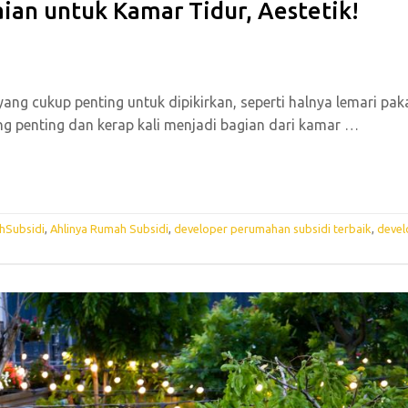
ian untuk Kamar Tidur, Aestetik!
ang cukup penting untuk dipikirkan, seperti halnya lemari pak
ng penting dan kerap kali menjadi bagian dari kamar
…
hSubsidi
,
Ahlinya Rumah Subsidi
,
developer perumahan subsidi terbaik
,
devel