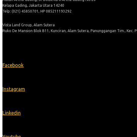
Kelapa Gading, Jakarta Utara 14240
Telp: (021) 45850701, HP 085211193292
Vista Land Group, Alam Sutera
Ruko De Mansion Blok B11, Kunciran, Alam Sutera, Panunggangan Tim., Kec. 
Ikuti Kami
Facebook
Instagram
Linkedin
Youtube