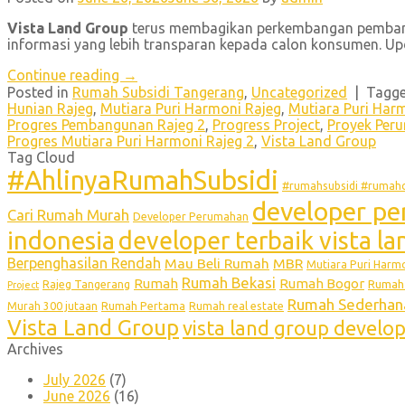
Vista Land Group
terus membagikan perkembangan pemb
informasi yang lebih transparan kepada calon konsumen. Up
Continue reading
→
Posted in
Rumah Subsidi Tangerang
,
Uncategorized
|
Tagg
Hunian Rajeg
,
Mutiara Puri Harmoni Rajeg
,
Mutiara Puri Har
Progres Pembangunan Rajeg 2
,
Progress Project
,
Proyek Per
Progres Mutiara Puri Harmoni Rajeg 2
,
Vista Land Group
Tag Cloud
#AhlinyaRumahSubsidi
#rumahsubsidi #rumahc
developer pe
Cari Rumah Murah
Developer Perumahan
indonesia
developer terbaik vista l
Berpenghasilan Rendah
Mau Beli Rumah
MBR
Mutiara Puri Harm
Rumah Bekasi
Rumah
Rumah Bogor
Rumah 
Rajeg Tangerang
Project
Rumah Sederhan
Murah 300 jutaan
Rumah Pertama
Rumah real estate
Vista Land Group
vista land group develo
Archives
July 2026
(7)
June 2026
(16)