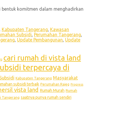
ai bentuk komitmen dalam menghadirkan
,
Kabupaten Tangerang
,
Kawasan
umahan Subsidi
,
Perumahan Tangerang
,
ngerang
,
Update Pembangunan
,
Update
cari rumah di vista land
bu
ubsidi terpercaya di
Subsidi
Masyarakat
Kabupaten Tangerang
ahan subsidi terbaik
Perumahan Rajeg
Progress
rsil vista land
Rumah Murah
Rumah
saatnya punya rumah sendiri
i Tangerang