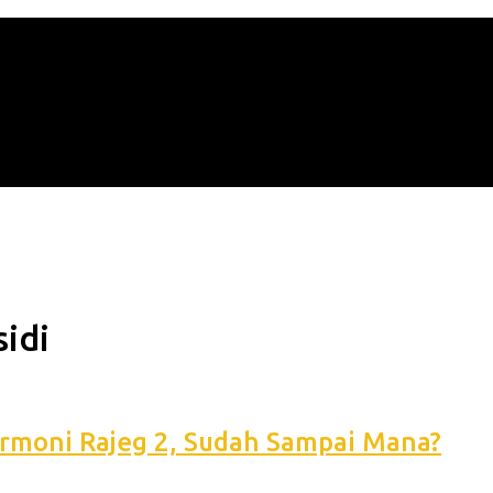
idi
rmoni Rajeg 2, Sudah Sampai Mana?