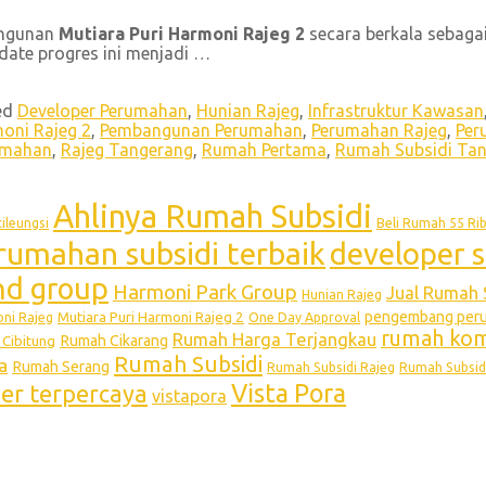
angunan
Mutiara Puri Harmoni Rajeg 2
secara berkala sebag
date progres ini menjadi …
ed
Developer Perumahan
,
Hunian Rajeg
,
Infrastruktur Kawasan
moni Rajeg 2
,
Pembangunan Perumahan
,
Perumahan Rajeg
,
Per
umahan
,
Rajeg Tangerang
,
Rumah Pertama
,
Rumah Subsidi Ta
Ahlinya Rumah Subsidi
ileungsi
Beli Rumah 55 Ri
rumahan subsidi terbaik
developer s
and group
Harmoni Park Group
Jual Rumah 
Hunian Rajeg
pengembang perum
Mutiara Puri Harmoni Rajeg 2
oni Rajeg
One Day Approval
rumah kome
Rumah Harga Terjangkau
Rumah Cikarang
Cibitung
Rumah Subsidi
a
Rumah Serang
Rumah Subsidi Rajeg
Rumah Subsid
Vista Pora
per terpercaya
vistapora