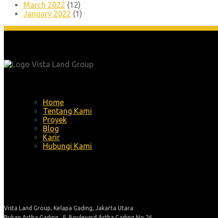
March 2022
(12)
January 2022
(1)
Menu
Home
Tentang Kami
Proyek
Blog
Karir
Hubungi Kami
Alamat
Vista Land Group, Kelapa Gading, Jakarta Utara
Rukan Artha Gading, Jl. Boulevard Artha Gading No.26