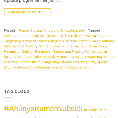
Update progres ini menjadi …
CONTINUE READING
→
Posted in
Rumah Subsidi Tangerang
,
Uncategorized
|
Tagged
Developer Perumahan
,
Hunian Rajeg
,
Infrastruktur Kawasan
,
Kabupaten
Tangerang
,
Kawasan Hunian Rajeg
,
Mutiara Puri Harmoni Rajeg
,
Mutiara
Puri Harmoni Rajeg 2
,
Pembangunan Perumahan
,
Perumahan Rajeg
,
Perumahan Subsidi
,
Perumahan Tangerang
,
Progres Pembangunan
Rajeg 2
,
Progress Project
,
Proyek Perumahan
,
Rajeg Tangerang
,
Rumah
Pertama
,
Rumah Subsidi Tangerang
,
Update Pembangunan
,
Update
Progres Mutiara Puri Harmoni Rajeg 2
,
Vista Land Group
TAG CLOUD
#AhlinyaRumahSubsidi
#rumahsubsidi