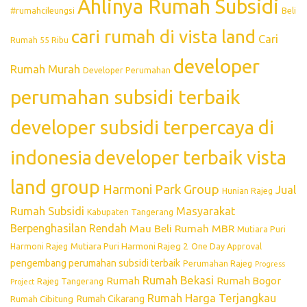
Ahlinya Rumah Subsidi
#rumahcileungsi
Beli
cari rumah di vista land
Cari
Rumah 55 Ribu
developer
Rumah Murah
Developer Perumahan
perumahan subsidi terbaik
developer subsidi terpercaya di
indonesia
developer terbaik vista
land group
Harmoni Park Group
Jual
Hunian Rajeg
Rumah Subsidi
Masyarakat
Kabupaten Tangerang
Berpenghasilan Rendah
Mau Beli Rumah
MBR
Mutiara Puri
Mutiara Puri Harmoni Rajeg 2
Harmoni Rajeg
One Day Approval
pengembang perumahan subsidi terbaik
Perumahan Rajeg
Progress
Rumah Bekasi
Rumah
Rumah Bogor
Rajeg Tangerang
Project
Rumah Harga Terjangkau
Rumah Cikarang
Rumah Cibitung