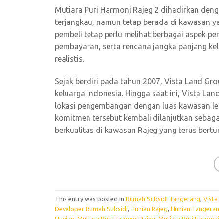
Mutiara Puri Harmoni Rajeg 2 dihadirkan den
terjangkau, namun tetap berada di kawasan y
pembeli tetap perlu melihat berbagai aspek pen
pembayaran, serta rencana jangka panjang ke
realistis.
Sejak berdiri pada tahun 2007, Vista Land Gr
keluarga Indonesia. Hingga saat ini, Vista La
lokasi pengembangan dengan luas kawasan lebi
komitmen tersebut kembali dilanjutkan sebaga
berkualitas di kawasan Rajeg yang terus bert
This entry was posted in
Rumah Subsidi Tangerang
,
Vista
Developer Rumah Subsidi
,
Hunian Rajeg
,
Hunian Tangera
Hunian
,
Mutiara Puri Harmoni Rajeg
,
Mutiara Puri Harmoni