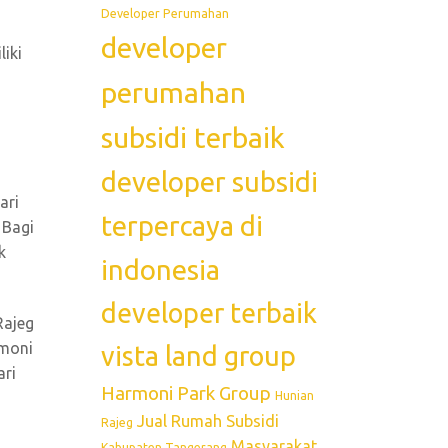
Developer Perumahan
developer
iki
perumahan
subsidi terbaik
developer subsidi
ari
terpercaya di
 Bagi
k
indonesia
developer terbaik
Rajeg
rmoni
vista land group
ari
Harmoni Park Group
Hunian
Jual Rumah Subsidi
Rajeg
Masyarakat
Kabupaten Tangerang