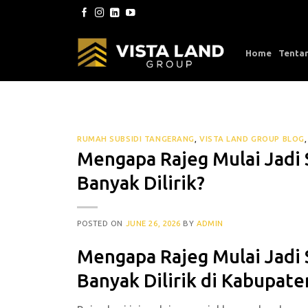
Skip
to
content
Home
Tenta
RUMAH SUBSIDI TANGERANG
,
VISTA LAND GROUP BLOG
Mengapa Rajeg Mulai Jadi 
Banyak Dilirik?
POSTED ON
JUNE 26, 2026
BY
ADMIN
Mengapa Rajeg Mulai Jadi 
Banyak Dilirik di Kabupat