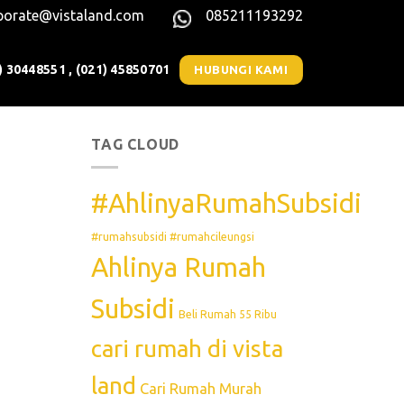
porate@vistaland.com
085211193292
) 30448551 , (021) 45850701
HUBUNGI KAMI
TAG CLOUD
#AhlinyaRumahSubsidi
#rumahsubsidi #rumahcileungsi
Ahlinya Rumah
Subsidi
Beli Rumah 55 Ribu
cari rumah di vista
land
Cari Rumah Murah