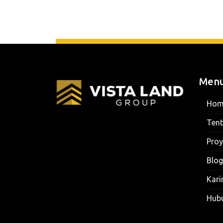
Men
Hom
Ten
Proy
Blog
Kari
Hub