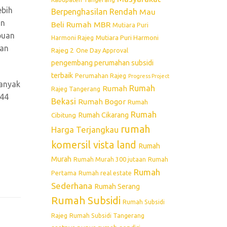
ebih
Berpenghasilan Rendah
Mau
on
Beli Rumah
MBR
Mutiara Puri
puan
Mutiara Puri Harmoni
Harmoni Rajeg
dan
Rajeg 2
One Day Approval
pengembang perumahan subsidi
terbaik
Perumahan Rajeg
Progress Project
banyak
Rumah
Rumah
Rajeg Tangerang
 44
Bekasi
Rumah Bogor
Rumah
Rumah
Rumah Cikarang
Cibitung
rumah
Harga Terjangkau
komersil vista land
Rumah
Murah
Rumah Murah 300 jutaan
Rumah
Rumah
Pertama
Rumah real estate
Sederhana
Rumah Serang
Rumah Subsidi
Rumah Subsidi
Rajeg
Rumah Subsidi Tangerang