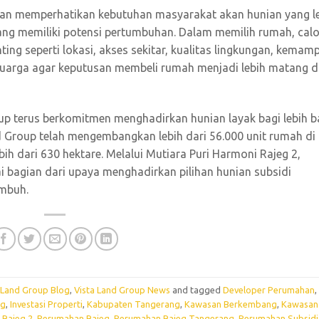
gan memperhatikan kebutuhan masyarakat akan hunian yang l
ang memiliki potensi pertumbuhan. Dalam memilih rumah, cal
ting seperti lokasi, akses sekitar, kualitas lingkungan, kemam
luarga agar keputusan membeli rumah menjadi lebih matang 
oup terus berkomitmen menghadirkan hunian layak bagi lebih 
nd Group telah mengembangkan lebih dari 56.000 unit rumah di
h dari 630 hektare. Melalui Mutiara Puri Harmoni Rajeg 2,
i bagian dari upaya menghadirkan pilihan hunian subsidi
umbuh.
 Land Group Blog
,
Vista Land Group News
and tagged
Developer Perumahan
,
ng
,
Investasi Properti
,
Kabupaten Tangerang
,
Kawasan Berkembang
,
Kawasan
 Rajeg 2
,
Perumahan Rajeg
,
Perumahan Rajeg Tangerang
,
Perumahan Subsidi