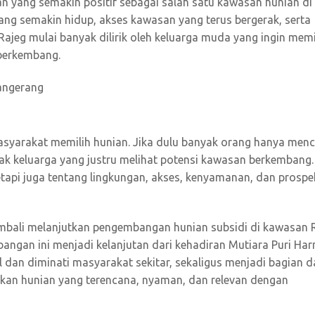
n yang semakin positif sebagai salah satu kawasan hunian di
ng semakin hidup, akses kawasan yang terus bergerak, serta
ajeg mulai banyak dilirik oleh keluarga muda yang ingin memil
berkembang.
asyarakat memilih hunian. Jika dulu banyak orang hanya menc
ak keluarga yang justru melihat potensi kawasan berkembang.
tapi juga tentang lingkungan, akses, kenyamanan, dan prospe
kembali melanjutkan pengembangan hunian subsidi di kawasan 
bangan ini menjadi kelanjutan dari kehadiran Mutiara Puri Ha
l dan diminati masyarakat sekitar, sekaligus menjadi bagian d
an hunian yang terencana, nyaman, dan relevan dengan