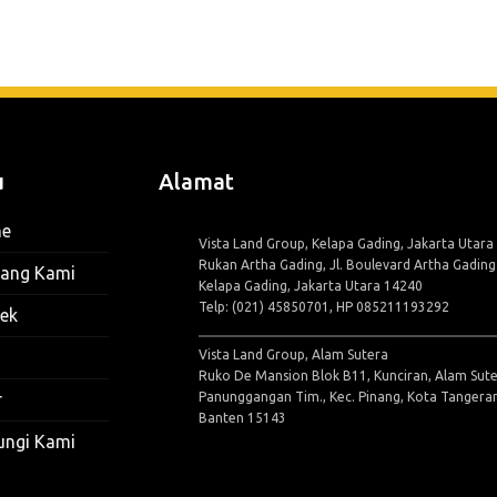
u
Alamat
e
Vista Land Group, Kelapa Gading, Jakarta Utara
Rukan Artha Gading, Jl. Boulevard Artha Gadin
tang Kami
Kelapa Gading, Jakarta Utara 14240
Telp: (021) 45850701, HP 085211193292
ek
Vista Land Group, Alam Sutera
Ruko De Mansion Blok B11, Kunciran, Alam Sute
Panunggangan Tim., Kec. Pinang, Kota Tangera
r
Banten 15143
ungi Kami