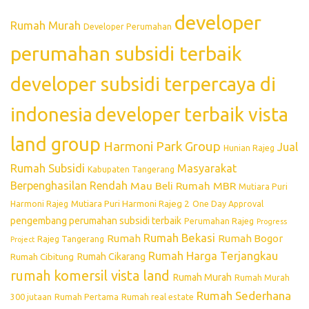
developer
Rumah Murah
Developer Perumahan
perumahan subsidi terbaik
developer subsidi terpercaya di
indonesia
developer terbaik vista
land group
Harmoni Park Group
Jual
Hunian Rajeg
Rumah Subsidi
Masyarakat
Kabupaten Tangerang
Berpenghasilan Rendah
Mau Beli Rumah
MBR
Mutiara Puri
Mutiara Puri Harmoni Rajeg 2
Harmoni Rajeg
One Day Approval
pengembang perumahan subsidi terbaik
Perumahan Rajeg
Progress
Rumah Bekasi
Rumah
Rumah Bogor
Rajeg Tangerang
Project
Rumah Harga Terjangkau
Rumah Cikarang
Rumah Cibitung
rumah komersil vista land
Rumah Murah
Rumah Murah
Rumah Sederhana
300 jutaan
Rumah Pertama
Rumah real estate