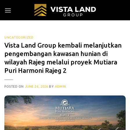
Skip
to
content
UNCATEGORIZED
Vista Land Group kembali melanjutkan
pengembangan kawasan hunian di
wilayah Rajeg melalui proyek Mutiara
Puri Harmoni Rajeg 2
POSTED ON
JUNE 26, 2026
BY
ADMIN