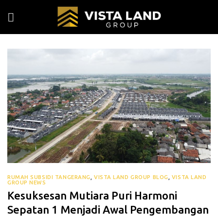
Skip
to
content
RUMAH SUBSIDI TANGERANG
,
VISTA LAND GROUP BLOG
,
VISTA LAND
GROUP NEWS
Kesuksesan Mutiara Puri Harmoni
Sepatan 1 Menjadi Awal Pengembangan