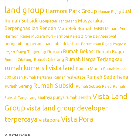
land group
Harmoni Park Group
Jual
Hunian Rajeg
Rumah Subsidi
Masyarakat
Kabupaten Tangerang
Berpenghasilan Rendah
Mau Beli Rumah
MBR
Mutiara Puri
Mutiara Puri Harmoni Rajeg 2
Harmoni Rajeg
One Day Approval
pengembang perumahan subsidi terbaik
Perumahan Rajeg
Progress
Rumah Bekasi
Rumah
Rumah Bogor
Rajeg Tangerang
Project
Rumah Harga Terjangkau
Rumah Cikarang
Rumah Cibitung
rumah komersil vista land
Rumah Murah
Rumah Murah
Rumah Sederhana
300 jutaan
Rumah Pertama
Rumah real estate
Rumah Subsidi
Rumah Serang
Rumah Subsidi Rajeg
Rumah
Vista Land
saatnya punya rumah sendiri
Subsidi Tangerang
Group
vista land group developer
Vista Pora
terpercaya
vistapora
ARCHIVES