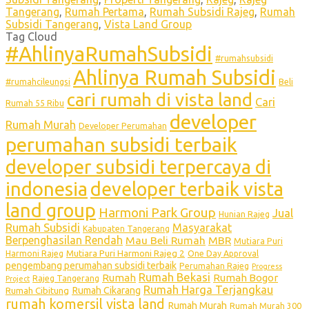
Tangerang
,
Rumah Pertama
,
Rumah Subsidi Rajeg
,
Rumah
Subsidi Tangerang
,
Vista Land Group
Tag Cloud
#AhlinyaRumahSubsidi
#rumahsubsidi
Ahlinya Rumah Subsidi
#rumahcileungsi
Beli
cari rumah di vista land
Cari
Rumah 55 Ribu
developer
Rumah Murah
Developer Perumahan
perumahan subsidi terbaik
developer subsidi terpercaya di
indonesia
developer terbaik vista
land group
Harmoni Park Group
Jual
Hunian Rajeg
Rumah Subsidi
Masyarakat
Kabupaten Tangerang
Berpenghasilan Rendah
Mau Beli Rumah
MBR
Mutiara Puri
Mutiara Puri Harmoni Rajeg 2
Harmoni Rajeg
One Day Approval
pengembang perumahan subsidi terbaik
Perumahan Rajeg
Progress
Rumah Bekasi
Rumah
Rumah Bogor
Rajeg Tangerang
Project
Rumah Harga Terjangkau
Rumah Cikarang
Rumah Cibitung
rumah komersil vista land
Rumah Murah
Rumah Murah 300