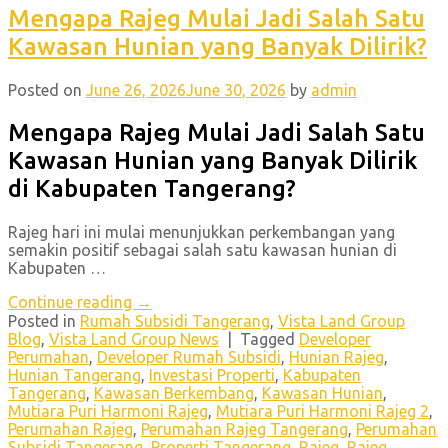
Mengapa Rajeg Mulai Jadi Salah Satu
Kawasan Hunian yang Banyak Dilirik?
Posted on
June 26, 2026
June 30, 2026
by
admin
Mengapa Rajeg Mulai Jadi Salah Satu
Kawasan Hunian yang Banyak Dilirik
di Kabupaten Tangerang?
Rajeg hari ini mulai menunjukkan perkembangan yang
semakin positif sebagai salah satu kawasan hunian di
Kabupaten …
Continue reading
→
Posted in
Rumah Subsidi Tangerang
,
Vista Land Group
Blog
,
Vista Land Group News
|
Tagged
Developer
Perumahan
,
Developer Rumah Subsidi
,
Hunian Rajeg
,
Hunian Tangerang
,
Investasi Properti
,
Kabupaten
Tangerang
,
Kawasan Berkembang
,
Kawasan Hunian
,
Mutiara Puri Harmoni Rajeg
,
Mutiara Puri Harmoni Rajeg 2
,
Perumahan Rajeg
,
Perumahan Rajeg Tangerang
,
Perumahan
Subsidi Tangerang
,
Properti Tangerang
,
Rajeg
,
Rajeg