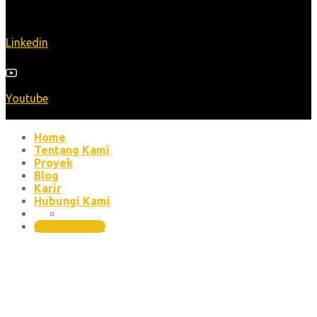
Linkedin
Youtube
Home
Tentang Kami
Proyek
Blog
Karir
Hubungi Kami
(021) 30448551 , (021) 45850701
Hubungi Kami