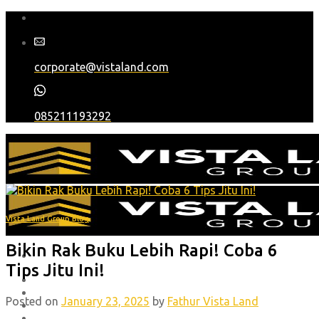
Skip
to
content
corporate@vistaland.com
085211193292
Vista Land Group Blog
Bikin Rak Buku Lebih Rapi! Coba 6
Tips Jitu Ini!
Home
Tentang Kami
Posted on
January 23, 2025
by
Fathur Vista Land
Proyek
Blog