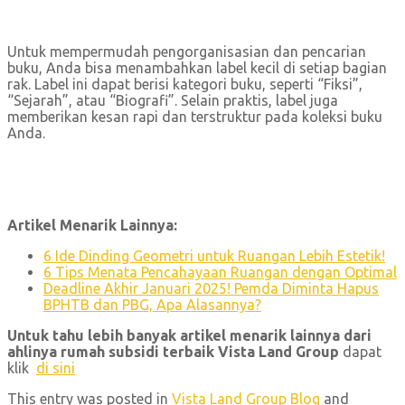
Untuk mempermudah pengorganisasian dan pencarian
buku, Anda bisa menambahkan label kecil di setiap bagian
rak. Label ini dapat berisi kategori buku, seperti “Fiksi”,
“Sejarah”, atau “Biografi”. Selain praktis, label juga
memberikan kesan rapi dan terstruktur pada koleksi buku
Anda.
Artikel Menarik Lainnya:
6 Ide Dinding Geometri untuk Ruangan Lebih Estetik!
6 Tips Menata Pencahayaan Ruangan dengan Optimal
Deadline Akhir Januari 2025! Pemda Diminta Hapus
BPHTB dan PBG, Apa Alasannya?
Untuk tahu lebih banyak artikel menarik lainnya dari
ahlinya rumah subsidi terbaik Vista Land Group
dapat
klik
di sini
This entry was posted in
Vista Land Group Blog
and