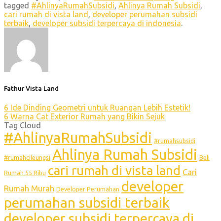
tagged
#AhlinyaRumahSubsidi
,
Ahlinya Rumah Subsidi
,
cari rumah di vista land
,
developer perumahan subsidi
terbaik
,
developer subsidi terpercaya di indonesia
.
Fathur Vista Land
6 Ide Dinding Geometri untuk Ruangan Lebih Estetik!
6 Warna Cat Exterior Rumah yang Bikin Sejuk
Tag Cloud
#AhlinyaRumahSubsidi
#rumahsubsidi
Ahlinya Rumah Subsidi
#rumahcileungsi
Beli
cari rumah di vista land
Cari
Rumah 55 Ribu
developer
Rumah Murah
Developer Perumahan
perumahan subsidi terbaik
developer subsidi terpercaya di