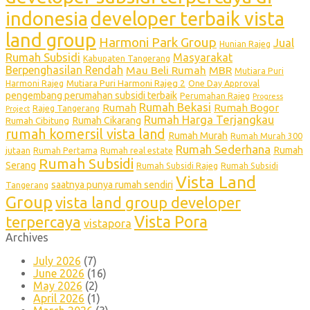
indonesia
developer terbaik vista
land group
Harmoni Park Group
Jual
Hunian Rajeg
Rumah Subsidi
Masyarakat
Kabupaten Tangerang
Berpenghasilan Rendah
Mau Beli Rumah
MBR
Mutiara Puri
Mutiara Puri Harmoni Rajeg 2
Harmoni Rajeg
One Day Approval
pengembang perumahan subsidi terbaik
Perumahan Rajeg
Progress
Rumah Bekasi
Rumah
Rumah Bogor
Rajeg Tangerang
Project
Rumah Harga Terjangkau
Rumah Cikarang
Rumah Cibitung
rumah komersil vista land
Rumah Murah
Rumah Murah 300
Rumah Sederhana
Rumah
jutaan
Rumah Pertama
Rumah real estate
Rumah Subsidi
Serang
Rumah Subsidi Rajeg
Rumah Subsidi
Vista Land
saatnya punya rumah sendiri
Tangerang
Group
vista land group developer
Vista Pora
terpercaya
vistapora
Archives
July 2026
(7)
June 2026
(16)
May 2026
(2)
April 2026
(1)