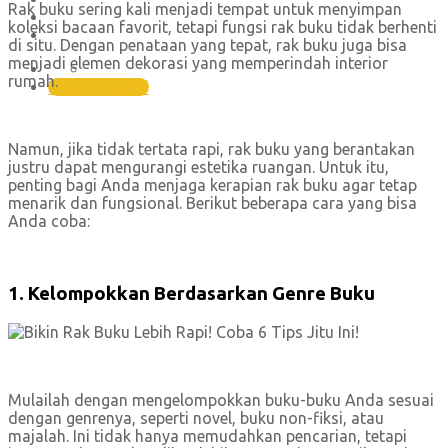
Rak buku sering kali menjadi tempat untuk menyimpan
Karir
koleksi bacaan favorit, tetapi fungsi rak buku tidak berhenti
Hubungi Kami
di situ. Dengan penataan yang tepat, rak buku juga bisa
menjadi elemen dekorasi yang memperindah interior
(021) 30448551 , (021) 45850701
rumah.
Hubungi Kami
Namun, jika tidak tertata rapi, rak buku yang berantakan
justru dapat mengurangi estetika ruangan. Untuk itu,
penting bagi Anda menjaga kerapian rak buku agar tetap
menarik dan fungsional. Berikut beberapa cara yang bisa
Anda coba:
1. Kelompokkan Berdasarkan Genre Buku
Mulailah dengan mengelompokkan buku-buku Anda sesuai
dengan genrenya, seperti novel, buku non-fiksi, atau
majalah. Ini tidak hanya memudahkan pencarian, tetapi