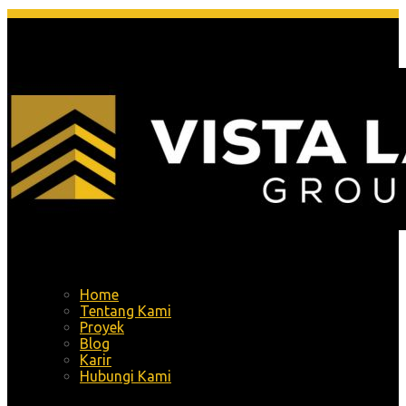
Menu
Home
Tentang Kami
Proyek
Blog
Karir
Hubungi Kami