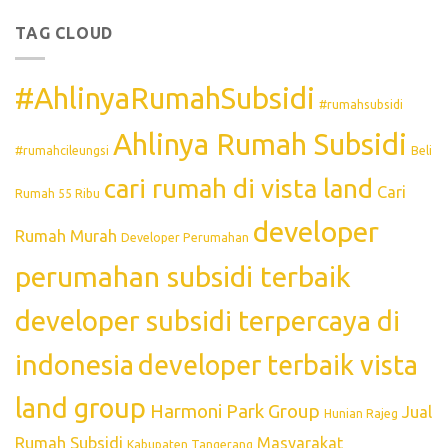
TAG CLOUD
#AhlinyaRumahSubsidi
#rumahsubsidi
Ahlinya Rumah Subsidi
#rumahcileungsi
Beli
cari rumah di vista land
Cari
Rumah 55 Ribu
developer
Rumah Murah
Developer Perumahan
perumahan subsidi terbaik
developer subsidi terpercaya di
indonesia
developer terbaik vista
land group
Harmoni Park Group
Jual
Hunian Rajeg
Rumah Subsidi
Masyarakat
Kabupaten Tangerang