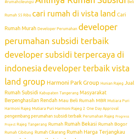
#rumahcileungsi
Beli
cari rumah di vista land
Cari
Rumah 55 Ribu
developer
Rumah Murah
Developer Perumahan
perumahan subsidi terbaik
developer subsidi terpercaya di
indonesia
developer terbaik vista
land group
Harmoni Park Group
Jual
Hunian Rajeg
Rumah Subsidi
Masyarakat
Kabupaten Tangerang
Berpenghasilan Rendah
Mau Beli Rumah
MBR
Mutiara Puri
Mutiara Puri Harmoni Rajeg 2
Harmoni Rajeg
One Day Approval
pengembang perumahan subsidi terbaik
Perumahan Rajeg
Progress
Rumah Bekasi
Rumah
Rumah Bogor
Rajeg Tangerang
Project
Rumah Harga Terjangkau
Rumah Cikarang
Rumah Cibitung