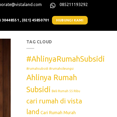
porate@vistaland.com
085211193292
) 30448551 , (021) 45850701
HUBUNGI KAMI
TAG CLOUD
#AhlinyaRumahSubsidi
#rumahsubsidi #rumahcileungsi
Ahlinya Rumah
Subsidi
Beli Rumah 55 Ribu
cari rumah di vista
land
Cari Rumah Murah