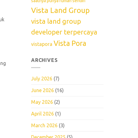
saatnya punya rumah sendiri
Vista Land Group
uk
vista land group
developer terpercaya
Vista Pora
vistapora
ARCHIVES
ung
July 2026
(7)
June 2026
(16)
May 2026
(2)
April 2026
(1)
March 2026
(3)
December 2025
(5)