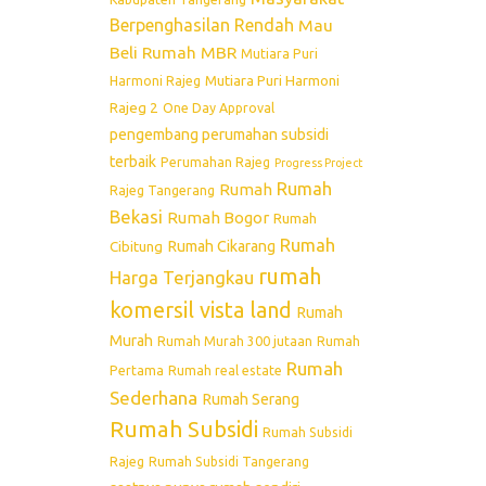
Berpenghasilan Rendah
Mau
Beli Rumah
MBR
Mutiara Puri
Mutiara Puri Harmoni
Harmoni Rajeg
Rajeg 2
One Day Approval
pengembang perumahan subsidi
terbaik
Perumahan Rajeg
Progress Project
Rumah
Rumah
Rajeg Tangerang
Bekasi
Rumah Bogor
Rumah
Rumah
Rumah Cikarang
Cibitung
rumah
Harga Terjangkau
komersil vista land
Rumah
Murah
Rumah Murah 300 jutaan
Rumah
Rumah
Pertama
Rumah real estate
Sederhana
Rumah Serang
Rumah Subsidi
Rumah Subsidi
Rajeg
Rumah Subsidi Tangerang