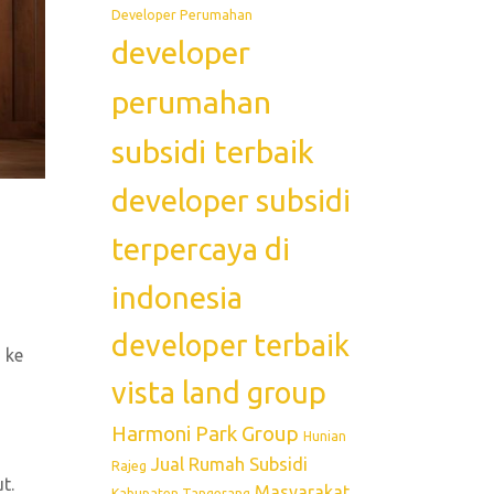
Developer Perumahan
developer
perumahan
subsidi terbaik
developer subsidi
terpercaya di
indonesia
developer terbaik
 ke
vista land group
Harmoni Park Group
Hunian
Jual Rumah Subsidi
Rajeg
t.
Masyarakat
Kabupaten Tangerang