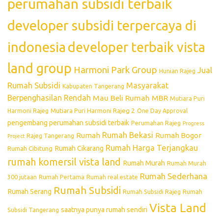
perumahan subsidi terbaik
developer subsidi terpercaya di
indonesia
developer terbaik vista
land group
Harmoni Park Group
Jual
Hunian Rajeg
Rumah Subsidi
Masyarakat
Kabupaten Tangerang
Berpenghasilan Rendah
Mau Beli Rumah
MBR
Mutiara Puri
Mutiara Puri Harmoni Rajeg 2
Harmoni Rajeg
One Day Approval
pengembang perumahan subsidi terbaik
Perumahan Rajeg
Progress
Rumah Bekasi
Rumah
Rumah Bogor
Rajeg Tangerang
Project
Rumah Harga Terjangkau
Rumah Cikarang
Rumah Cibitung
rumah komersil vista land
Rumah Murah
Rumah Murah
Rumah Sederhana
300 jutaan
Rumah Pertama
Rumah real estate
Rumah Subsidi
Rumah Serang
Rumah Subsidi Rajeg
Rumah
Vista Land
saatnya punya rumah sendiri
Subsidi Tangerang