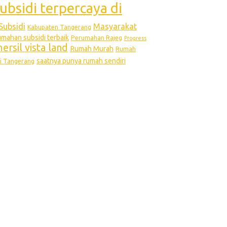
ubsidi terpercaya di
Subsidi
Masyarakat
Kabupaten Tangerang
ahan subsidi terbaik
Perumahan Rajeg
Progress
rsil vista land
Rumah Murah
Rumah
saatnya punya rumah sendiri
i Tangerang