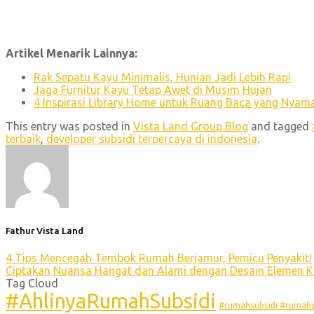
Artikel Menarik Lainnya:
Rak Sepatu Kayu Minimalis, Hunian Jadi Lebih Rapi
Jaga Furnitur Kayu Tetap Awet di Musim Hujan
4 Inspirasi Library Home untuk Ruang Baca yang Nyam
This entry was posted in
Vista Land Group Blog
and tagged
terbaik
,
developer subsidi terpercaya di indonesia
.
Fathur Vista Land
4 Tips Mencegah Tembok Rumah Berjamur, Pemicu Penyakit!
Ciptakan Nuansa Hangat dan Alami dengan Desain Elemen 
Tag Cloud
#AhlinyaRumahSubsidi
#rumahsubsidi #rumahc