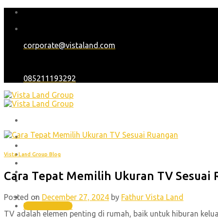
Skip
to
content
corporate@vistaland.com
085211193292
Home
Tentang Kami
Proyek
Vista Land Group Blog
Blog
Karir
Cara Tepat Memilih Ukuran TV Sesuai
Hubungi Kami
Posted on
December 27, 2024
by
Fathur Vista Land
(021) 30448551 , (021) 45850701
Hubungi Kami
TV adalah elemen penting di rumah, baik untuk hiburan kel