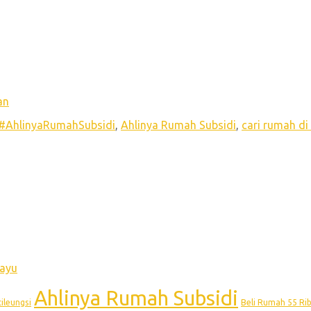
an
#AhlinyaRumahSubsidi
,
Ahlinya Rumah Subsidi
,
cari rumah di 
Kayu
Ahlinya Rumah Subsidi
ileungsi
Beli Rumah 55 Ri