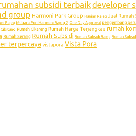
rumahan subsidi terbaik
developer s
and group
Harmoni Park Group
Jual Rumah 
Hunian Rajeg
pengembang perum
Mutiara Puri Harmoni Rajeg 2
oni Rajeg
One Day Approval
rumah kome
Rumah Harga Terjangkau
Rumah Cikarang
Cibitung
Rumah Subsidi
a
Rumah Serang
Rumah Subsidi Rajeg
Rumah Subsid
Vista Pora
per terpercaya
vistapora