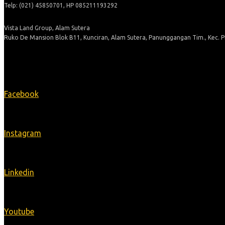
Telp: (021) 45850701, HP 085211193292
Vista Land Group, Alam Sutera
Ruko De Mansion Blok B11, Kunciran, Alam Sutera, Panunggangan Tim., Kec. 
Ikuti Kami
Facebook
Instagram
Linkedin
Youtube