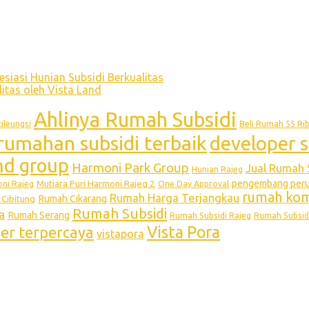
siasi Hunian Subsidi Berkualitas
tas oleh Vista Land
Ahlinya Rumah Subsidi
ileungsi
Beli Rumah 55 Ri
rumahan subsidi terbaik
developer s
and group
Harmoni Park Group
Jual Rumah 
Hunian Rajeg
pengembang perum
Mutiara Puri Harmoni Rajeg 2
oni Rajeg
One Day Approval
rumah kome
Rumah Harga Terjangkau
Rumah Cikarang
Cibitung
Rumah Subsidi
a
Rumah Serang
Rumah Subsidi Rajeg
Rumah Subsid
Vista Pora
per terpercaya
vistapora