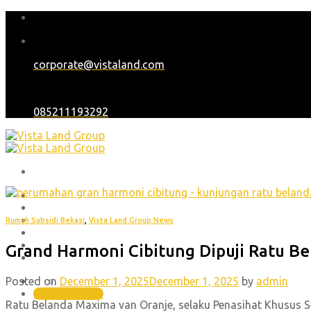
Skip
to
content
corporate@vistaland.com
085211193292
Home
Tentang Kami
Proyek
Rumah Subsidi Bekasi
,
Vista Land Group News
Blog
Karir
Grand Harmoni Cibitung Dipuji Ratu Be
Hubungi Kami
Posted on
December 1, 2025
December 1, 2025
by
admin
(021) 30448551 , (021) 45850701
Hubungi Kami
Ratu Belanda Maxima van Oranje, selaku Penasihat Khusus S