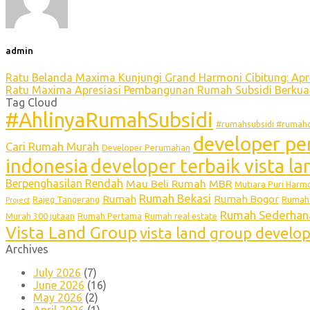
admin
Ratu Belanda Maxima Kunjungi Grand Harmoni Cibitung: Apre
Ratu Maxima Apresiasi Pembangunan Rumah Subsidi Berkuali
Tag Cloud
#AhlinyaRumahSubsidi
#rumahsubsidi #rumahc
developer pe
Cari Rumah Murah
Developer Perumahan
indonesia
developer terbaik vista l
Berpenghasilan Rendah
Mau Beli Rumah
MBR
Mutiara Puri Harm
Rumah Bekasi
Rumah
Rumah Bogor
Rumah 
Rajeg Tangerang
Project
Rumah Sederhan
Murah 300 jutaan
Rumah Pertama
Rumah real estate
Vista Land Group
vista land group develo
Archives
July 2026
(7)
June 2026
(16)
May 2026
(2)