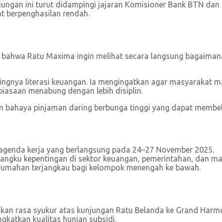
jungan ini turut didampingi jajaran Komisioner Bank BTN dan
t berpenghasilan rendah.
 bahwa Ratu Maxima ingin melihat secara langsung bagaimana
ingnya literasi keuangan. Ia mengingatkan agar masyaraka
iasaan menabung dengan lebih disiplin.
bahaya pinjaman daring berbunga tinggi yang dapat membeb
agenda kerja yang berlangsung pada 24–27 November 2025.
ngku kepentingan di sektor keuangan, pemerintahan, dan ma
s perumahan terjangkau bagi kelompok menengah ke bawah.
kan rasa syukur atas kunjungan Ratu Belanda ke Grand Harmoni
katkan kualitas hunian subsidi.