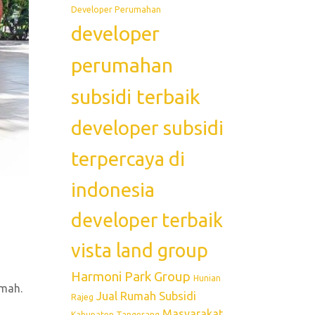
Developer Perumahan
developer
perumahan
subsidi terbaik
developer subsidi
terpercaya di
indonesia
developer terbaik
vista land group
Harmoni Park Group
Hunian
umah.
Jual Rumah Subsidi
Rajeg
Masyarakat
Kabupaten Tangerang