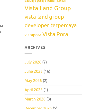
saatnya punya rumah sendiri
Vista Land Group
vista land group
developer terpercaya
pa
n
Vista Pora
vistapora
ARCHIVES
July 2026
(7)
June 2026
(16)
May 2026
(2)
April 2026
(1)
March 2026
(3)
December 2025
(5)