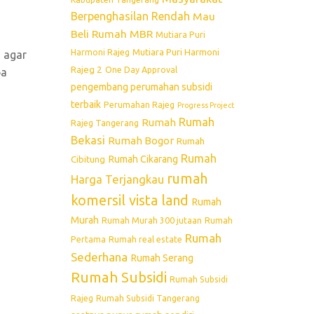
Berpenghasilan Rendah
Mau
Beli Rumah
MBR
Mutiara Puri
Mutiara Puri Harmoni
Harmoni Rajeg
 agar
Rajeg 2
One Day Approval
pa
pengembang perumahan subsidi
terbaik
Perumahan Rajeg
Progress Project
Rumah
Rumah
Rajeg Tangerang
Bekasi
Rumah Bogor
Rumah
Rumah
Rumah Cikarang
Cibitung
rumah
Harga Terjangkau
komersil vista land
Rumah
Murah
Rumah Murah 300 jutaan
Rumah
Rumah
Pertama
Rumah real estate
Sederhana
Rumah Serang
Rumah Subsidi
Rumah Subsidi
Rajeg
Rumah Subsidi Tangerang