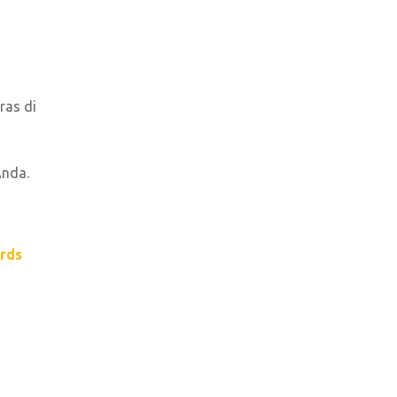
ras di
Anda.
ards