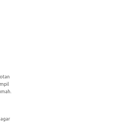
rotan
mpil
umah.
 agar