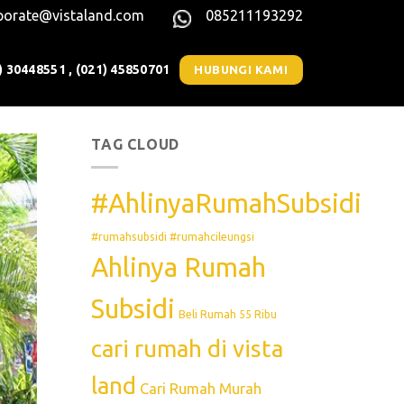
porate@vistaland.com
085211193292
) 30448551 , (021) 45850701
HUBUNGI KAMI
TAG CLOUD
#AhlinyaRumahSubsidi
#rumahsubsidi #rumahcileungsi
Ahlinya Rumah
Subsidi
Beli Rumah 55 Ribu
cari rumah di vista
land
Cari Rumah Murah