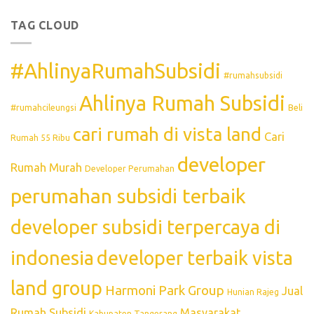
TAG CLOUD
#AhlinyaRumahSubsidi
#rumahsubsidi
Ahlinya Rumah Subsidi
#rumahcileungsi
Beli
cari rumah di vista land
Cari
Rumah 55 Ribu
developer
Rumah Murah
Developer Perumahan
perumahan subsidi terbaik
developer subsidi terpercaya di
indonesia
developer terbaik vista
land group
Harmoni Park Group
Jual
Hunian Rajeg
Rumah Subsidi
Masyarakat
Kabupaten Tangerang