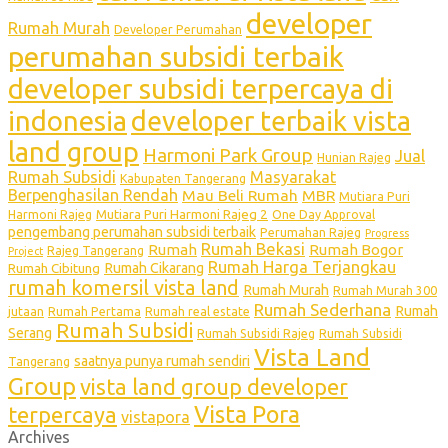
developer
Rumah Murah
Developer Perumahan
perumahan subsidi terbaik
developer subsidi terpercaya di
indonesia
developer terbaik vista
land group
Harmoni Park Group
Jual
Hunian Rajeg
Rumah Subsidi
Masyarakat
Kabupaten Tangerang
Berpenghasilan Rendah
Mau Beli Rumah
MBR
Mutiara Puri
Mutiara Puri Harmoni Rajeg 2
Harmoni Rajeg
One Day Approval
pengembang perumahan subsidi terbaik
Perumahan Rajeg
Progress
Rumah Bekasi
Rumah
Rumah Bogor
Rajeg Tangerang
Project
Rumah Harga Terjangkau
Rumah Cikarang
Rumah Cibitung
rumah komersil vista land
Rumah Murah
Rumah Murah 300
Rumah Sederhana
Rumah
jutaan
Rumah Pertama
Rumah real estate
Rumah Subsidi
Serang
Rumah Subsidi Rajeg
Rumah Subsidi
Vista Land
saatnya punya rumah sendiri
Tangerang
Group
vista land group developer
Vista Pora
terpercaya
vistapora
Archives