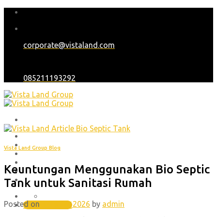
Skip
to
content
corporate@vistaland.com
085211193292
Home
Tentang Kami
Vista Land Group Blog
Proyek
Blog
Keuntungan Menggunakan Bio Septic
Karir
Hubungi Kami
Tank untuk Sanitasi Rumah
(021) 30448551 , (021) 45850701
Posted on
June 24, 2026
by
admin
Hubungi Kami