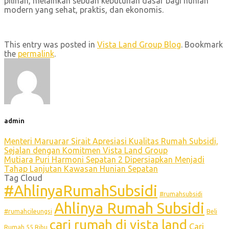
pilihan, melainkan sebuah kebutuhan dasar bagi hunian
modern yang sehat, praktis, dan ekonomis.
This entry was posted in
Vista Land Group Blog
. Bookmark
the
permalink
.
admin
Menteri Maruarar Sirait Apresiasi Kualitas Rumah Subsidi,
Sejalan dengan Komitmen Vista Land Group
Mutiara Puri Harmoni Sepatan 2 Dipersiapkan Menjadi
Tahap Lanjutan Kawasan Hunian Sepatan
Tag Cloud
#AhlinyaRumahSubsidi
#rumahsubsidi
Ahlinya Rumah Subsidi
#rumahcileungsi
Beli
cari rumah di vista land
Cari
Rumah 55 Ribu