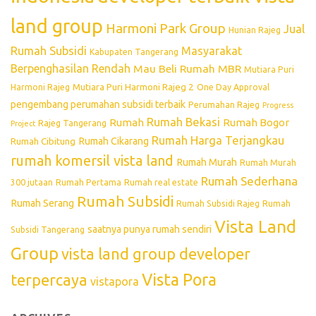
land group
Harmoni Park Group
Jual
Hunian Rajeg
Rumah Subsidi
Masyarakat
Kabupaten Tangerang
Berpenghasilan Rendah
Mau Beli Rumah
MBR
Mutiara Puri
Mutiara Puri Harmoni Rajeg 2
Harmoni Rajeg
One Day Approval
pengembang perumahan subsidi terbaik
Perumahan Rajeg
Progress
Rumah Bekasi
Rumah
Rumah Bogor
Rajeg Tangerang
Project
Rumah Harga Terjangkau
Rumah Cikarang
Rumah Cibitung
rumah komersil vista land
Rumah Murah
Rumah Murah
Rumah Sederhana
300 jutaan
Rumah Pertama
Rumah real estate
Rumah Subsidi
Rumah Serang
Rumah Subsidi Rajeg
Rumah
Vista Land
saatnya punya rumah sendiri
Subsidi Tangerang
Group
vista land group developer
Vista Pora
terpercaya
vistapora