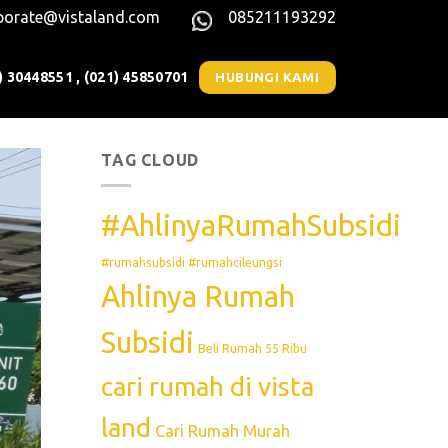
porate@vistaland.com
085211193292
) 30448551 , (021) 45850701
HUBUNGI KAMI
TAG CLOUD
#AhlinyaRumahSubsidi
#rumahsubsidi #rumahcileungsi
Ahlinya Rumah
Subsidi
Beli Rumah 55 Ribu
cari rumah di vista
land
Cari Rumah Murah