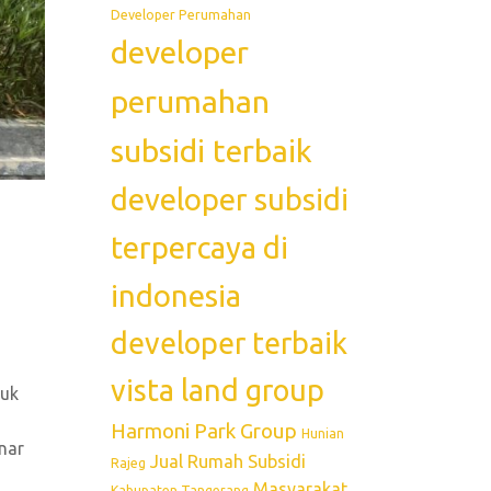
Developer Perumahan
developer
perumahan
subsidi terbaik
developer subsidi
terpercaya di
indonesia
developer terbaik
vista land group
tuk
Harmoni Park Group
Hunian
nar
Jual Rumah Subsidi
Rajeg
Masyarakat
Kabupaten Tangerang