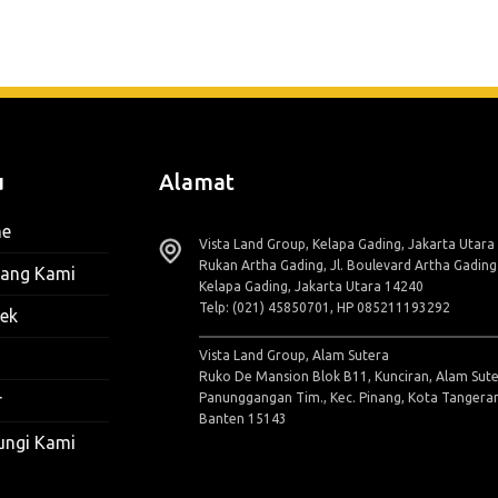
u
Alamat
e
Vista Land Group, Kelapa Gading, Jakarta Utara
Rukan Artha Gading, Jl. Boulevard Artha Gadin
tang Kami
Kelapa Gading, Jakarta Utara 14240
Telp: (021) 45850701, HP 085211193292
ek
Vista Land Group, Alam Sutera
Ruko De Mansion Blok B11, Kunciran, Alam Sute
Panunggangan Tim., Kec. Pinang, Kota Tangera
r
Banten 15143
ungi Kami