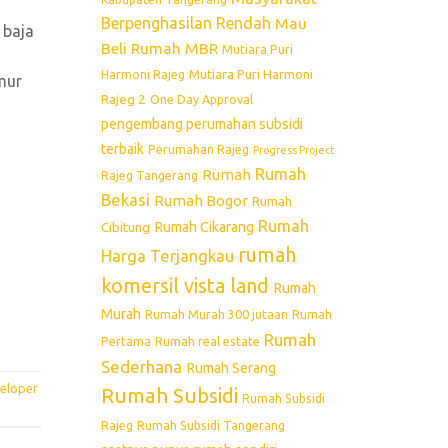
Berpenghasilan Rendah
Mau
 baja
Beli Rumah
MBR
Mutiara Puri
Mutiara Puri Harmoni
Harmoni Rajeg
mur
Rajeg 2
One Day Approval
pengembang perumahan subsidi
terbaik
Perumahan Rajeg
Progress Project
Rumah
Rumah
Rajeg Tangerang
Bekasi
Rumah Bogor
Rumah
Rumah
Rumah Cikarang
Cibitung
rumah
Harga Terjangkau
komersil vista land
Rumah
Murah
Rumah Murah 300 jutaan
Rumah
Rumah
Pertama
Rumah real estate
Sederhana
Rumah Serang
eloper
Rumah Subsidi
Rumah Subsidi
Rajeg
Rumah Subsidi Tangerang