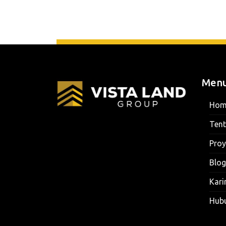
Men
Hom
Ten
Proy
Blog
Kari
Hub