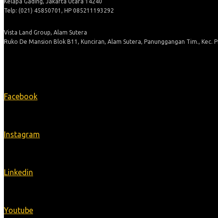
Kelapa Gading, Jakarta Utara 14240
Telp: (021) 45850701, HP 085211193292
Vista Land Group, Alam Sutera
Ruko De Mansion Blok B11, Kunciran, Alam Sutera, Panunggangan Tim., Kec. 
Ikuti Kami
Facebook
Instagram
Linkedin
Youtube