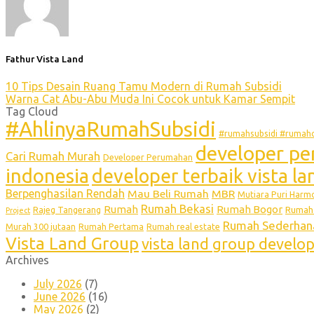
Fathur Vista Land
10 Tips Desain Ruang Tamu Modern di Rumah Subsidi
Warna Cat Abu-Abu Muda Ini Cocok untuk Kamar Sempit
Tag Cloud
#AhlinyaRumahSubsidi
#rumahsubsidi #rumahc
developer pe
Cari Rumah Murah
Developer Perumahan
indonesia
developer terbaik vista l
Berpenghasilan Rendah
Mau Beli Rumah
MBR
Mutiara Puri Harm
Rumah Bekasi
Rumah
Rumah Bogor
Rumah 
Rajeg Tangerang
Project
Rumah Sederhan
Murah 300 jutaan
Rumah Pertama
Rumah real estate
Vista Land Group
vista land group develo
Archives
July 2026
(7)
June 2026
(16)
May 2026
(2)