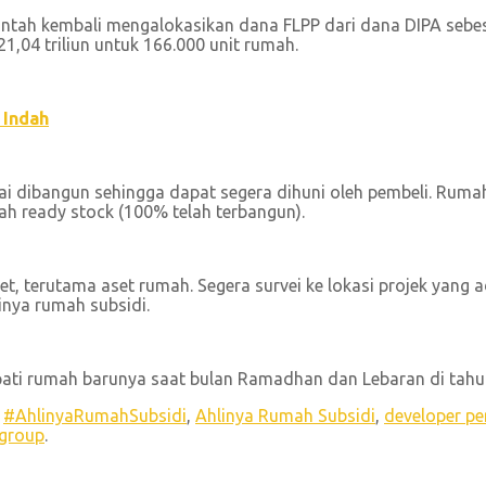
ah kembali mengalokasikan dana FLPP dari dana DIPA sebesar
,04 triliun untuk 166.000 unit rumah.
 Indah
i dibangun sehingga dapat segera dihuni oleh pembeli. Rumah
ah ready stock (100% telah terbangun).
 terutama aset rumah. Segera survei ke lokasi projek yang ada
nya rumah subsidi.
ati rumah barunya saat
bulan Ramadhan dan Lebaran di tahu
d
#AhlinyaRumahSubsidi
,
Ahlinya Rumah Subsidi
,
developer pe
 group
.