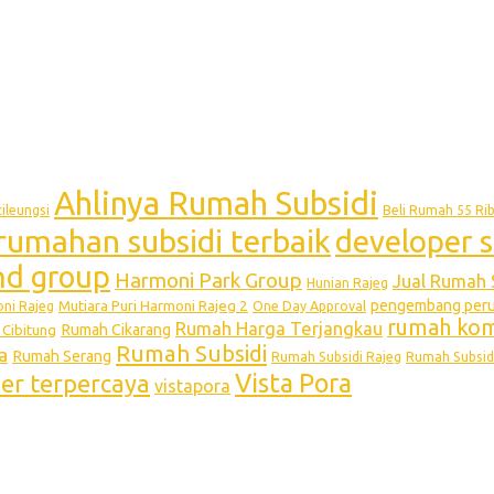
Ahlinya Rumah Subsidi
ileungsi
Beli Rumah 55 Ri
rumahan subsidi terbaik
developer s
and group
Harmoni Park Group
Jual Rumah 
Hunian Rajeg
pengembang perum
Mutiara Puri Harmoni Rajeg 2
oni Rajeg
One Day Approval
rumah kome
Rumah Harga Terjangkau
Rumah Cikarang
Cibitung
Rumah Subsidi
a
Rumah Serang
Rumah Subsidi Rajeg
Rumah Subsid
Vista Pora
per terpercaya
vistapora