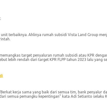
nit terbaiknya. Ahlinya rumah subsidi Vista Land Group men
intah.
 memangkas target penyaluran rumah subsidi atau KPR dengan 
ebut lebih rendah dari target KPR FLPP tahun 2023 lalu yang s
di
 “Berkat kerja sama yang baik dari semua tim, bank penyalur
i dari semua pemangku kepentingan” kata Adi Setianto selaku 