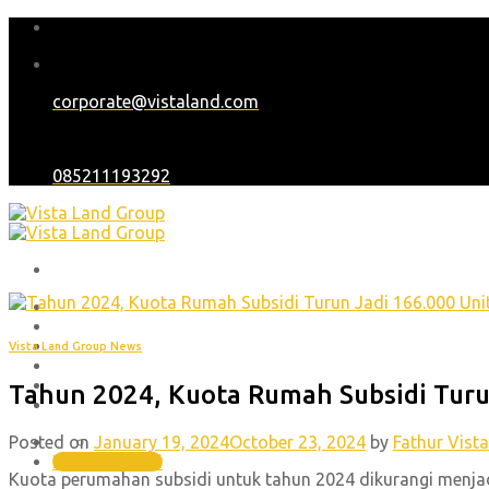
Skip
to
content
corporate@vistaland.com
085211193292
Home
Tentang Kami
Proyek
Vista Land Group News
Blog
Karir
Tahun 2024, Kuota Rumah Subsidi Turu
Hubungi Kami
Posted on
January 19, 2024
October 23, 2024
by
Fathur Vist
(021) 30448551 , (021) 45850701
Hubungi Kami
Kuota perumahan subsidi untuk tahun 2024 dikurangi menjad