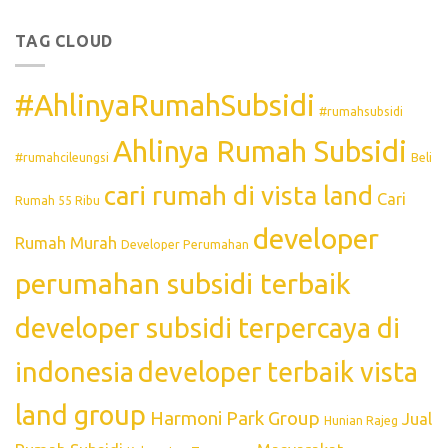
TAG CLOUD
#AhlinyaRumahSubsidi
#rumahsubsidi
Ahlinya Rumah Subsidi
#rumahcileungsi
Beli
cari rumah di vista land
Cari
Rumah 55 Ribu
developer
Rumah Murah
Developer Perumahan
perumahan subsidi terbaik
developer subsidi terpercaya di
indonesia
developer terbaik vista
land group
Harmoni Park Group
Jual
Hunian Rajeg