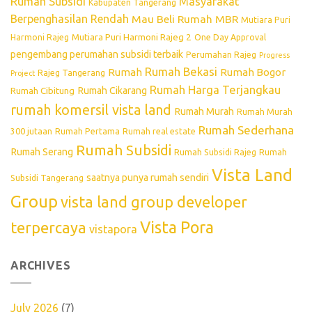
Rumah Subsidi
Masyarakat
Kabupaten Tangerang
Berpenghasilan Rendah
Mau Beli Rumah
MBR
Mutiara Puri
Mutiara Puri Harmoni Rajeg 2
Harmoni Rajeg
One Day Approval
pengembang perumahan subsidi terbaik
Perumahan Rajeg
Progress
Rumah Bekasi
Rumah
Rumah Bogor
Rajeg Tangerang
Project
Rumah Harga Terjangkau
Rumah Cikarang
Rumah Cibitung
rumah komersil vista land
Rumah Murah
Rumah Murah
Rumah Sederhana
300 jutaan
Rumah Pertama
Rumah real estate
Rumah Subsidi
Rumah Serang
Rumah Subsidi Rajeg
Rumah
Vista Land
saatnya punya rumah sendiri
Subsidi Tangerang
Group
vista land group developer
Vista Pora
terpercaya
vistapora
ARCHIVES
July 2026
(7)