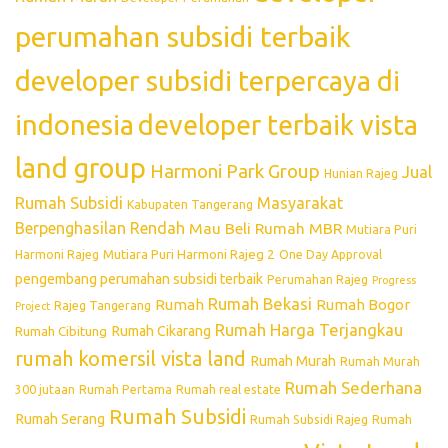
perumahan subsidi terbaik
developer subsidi terpercaya di
indonesia
developer terbaik vista
land group
Harmoni Park Group
Jual
Hunian Rajeg
Rumah Subsidi
Masyarakat
Kabupaten Tangerang
Berpenghasilan Rendah
Mau Beli Rumah
MBR
Mutiara Puri
Mutiara Puri Harmoni Rajeg 2
Harmoni Rajeg
One Day Approval
pengembang perumahan subsidi terbaik
Perumahan Rajeg
Progress
Rumah Bekasi
Rumah
Rumah Bogor
Rajeg Tangerang
Project
Rumah Harga Terjangkau
Rumah Cikarang
Rumah Cibitung
rumah komersil vista land
Rumah Murah
Rumah Murah
Rumah Sederhana
300 jutaan
Rumah Pertama
Rumah real estate
Rumah Subsidi
Rumah Serang
Rumah Subsidi Rajeg
Rumah