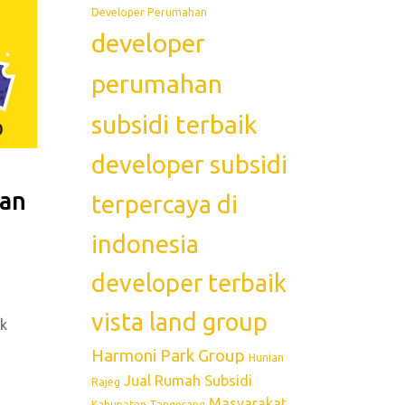
Developer Perumahan
developer
perumahan
subsidi terbaik
developer subsidi
han
terpercaya di
indonesia
developer terbaik
vista land group
uk
Harmoni Park Group
Hunian
Jual Rumah Subsidi
Rajeg
Masyarakat
Kabupaten Tangerang