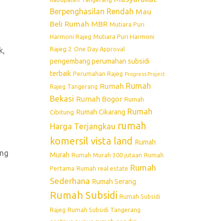
Berpenghasilan Rendah
Mau
Beli Rumah
MBR
Mutiara Puri
Mutiara Puri Harmoni
Harmoni Rajeg
Rajeg 2
One Day Approval
k,
pengembang perumahan subsidi
terbaik
Perumahan Rajeg
Progress Project
Rumah
Rumah
Rajeg Tangerang
Bekasi
Rumah Bogor
Rumah
Rumah
Rumah Cikarang
Cibitung
rumah
Harga Terjangkau
komersil vista land
Rumah
ing
Murah
Rumah Murah 300 jutaan
Rumah
Rumah
Pertama
Rumah real estate
Sederhana
Rumah Serang
Rumah Subsidi
Rumah Subsidi
Rajeg
Rumah Subsidi Tangerang