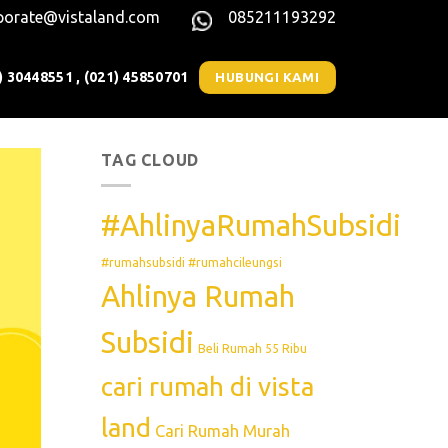
porate@vistaland.com
085211193292
) 30448551 , (021) 45850701
HUBUNGI KAMI
TAG CLOUD
#AhlinyaRumahSubsidi
#rumahsubsidi #rumahcileungsi
Ahlinya Rumah
Subsidi
Beli Rumah 55 Ribu
cari rumah di vista
land
Cari Rumah Murah