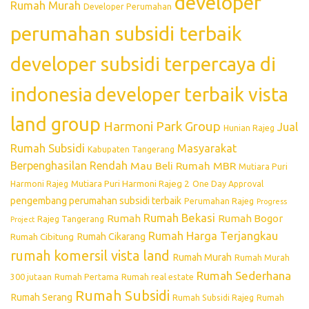
developer
Rumah Murah
Developer Perumahan
perumahan subsidi terbaik
developer subsidi terpercaya di
indonesia
developer terbaik vista
land group
Harmoni Park Group
Jual
Hunian Rajeg
Rumah Subsidi
Masyarakat
Kabupaten Tangerang
Berpenghasilan Rendah
Mau Beli Rumah
MBR
Mutiara Puri
Mutiara Puri Harmoni Rajeg 2
Harmoni Rajeg
One Day Approval
pengembang perumahan subsidi terbaik
Perumahan Rajeg
Progress
Rumah Bekasi
Rumah
Rumah Bogor
Rajeg Tangerang
Project
Rumah Harga Terjangkau
Rumah Cikarang
Rumah Cibitung
rumah komersil vista land
Rumah Murah
Rumah Murah
Rumah Sederhana
300 jutaan
Rumah Pertama
Rumah real estate
Rumah Subsidi
Rumah Serang
Rumah Subsidi Rajeg
Rumah