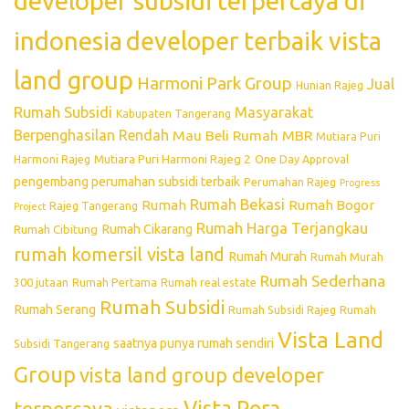
developer subsidi terpercaya di
indonesia
developer terbaik vista
land group
Harmoni Park Group
Jual
Hunian Rajeg
Rumah Subsidi
Masyarakat
Kabupaten Tangerang
Berpenghasilan Rendah
Mau Beli Rumah
MBR
Mutiara Puri
Mutiara Puri Harmoni Rajeg 2
Harmoni Rajeg
One Day Approval
pengembang perumahan subsidi terbaik
Perumahan Rajeg
Progress
Rumah Bekasi
Rumah
Rumah Bogor
Rajeg Tangerang
Project
Rumah Harga Terjangkau
Rumah Cikarang
Rumah Cibitung
rumah komersil vista land
Rumah Murah
Rumah Murah
Rumah Sederhana
300 jutaan
Rumah Pertama
Rumah real estate
Rumah Subsidi
Rumah Serang
Rumah Subsidi Rajeg
Rumah
Vista Land
saatnya punya rumah sendiri
Subsidi Tangerang
Group
vista land group developer
Vista Pora