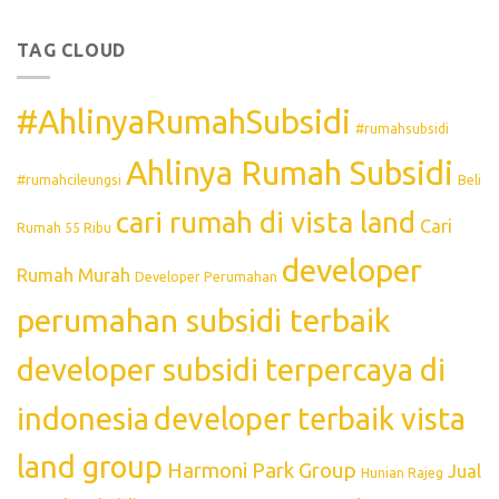
TAG CLOUD
#AhlinyaRumahSubsidi
#rumahsubsidi
Ahlinya Rumah Subsidi
#rumahcileungsi
Beli
cari rumah di vista land
Cari
Rumah 55 Ribu
developer
Rumah Murah
Developer Perumahan
perumahan subsidi terbaik
developer subsidi terpercaya di
indonesia
developer terbaik vista
land group
Harmoni Park Group
Jual
Hunian Rajeg