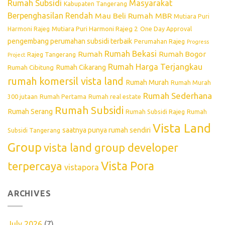
Rumah Subsidi
Masyarakat
Kabupaten Tangerang
Berpenghasilan Rendah
Mau Beli Rumah
MBR
Mutiara Puri
Mutiara Puri Harmoni Rajeg 2
Harmoni Rajeg
One Day Approval
pengembang perumahan subsidi terbaik
Perumahan Rajeg
Progress
Rumah Bekasi
Rumah
Rumah Bogor
Rajeg Tangerang
Project
Rumah Harga Terjangkau
Rumah Cikarang
Rumah Cibitung
rumah komersil vista land
Rumah Murah
Rumah Murah
Rumah Sederhana
300 jutaan
Rumah Pertama
Rumah real estate
Rumah Subsidi
Rumah Serang
Rumah Subsidi Rajeg
Rumah
Vista Land
saatnya punya rumah sendiri
Subsidi Tangerang
Group
vista land group developer
Vista Pora
terpercaya
vistapora
ARCHIVES
July 2026
(7)