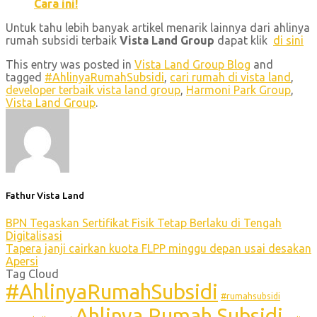
Cara ini!
Untuk tahu lebih banyak artikel menarik lainnya dari ahlinya
rumah subsidi terbaik
Vista Land Group
dapat klik
di sini
This entry was posted in
Vista Land Group Blog
and
tagged
#AhlinyaRumahSubsidi
,
cari rumah di vista land
,
developer terbaik vista land group
,
Harmoni Park Group
,
Vista Land Group
.
Fathur Vista Land
BPN Tegaskan Sertifikat Fisik Tetap Berlaku di Tengah
Digitalisasi
Tapera janji cairkan kuota FLPP minggu depan usai desakan
Apersi
Tag Cloud
#AhlinyaRumahSubsidi
#rumahsubsidi
Ahlinya Rumah Subsidi