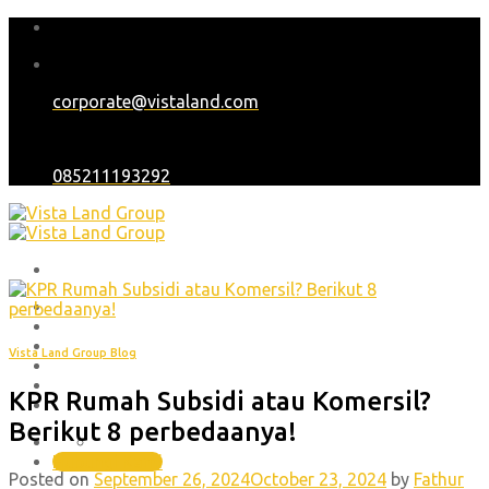
Skip
to
content
corporate@vistaland.com
085211193292
Home
Tentang Kami
Proyek
Vista Land Group Blog
Blog
Karir
KPR Rumah Subsidi atau Komersil?
Hubungi Kami
Berikut 8 perbedaanya!
(021) 30448551 , (021) 45850701
Hubungi Kami
Posted on
September 26, 2024
October 23, 2024
by
Fathur