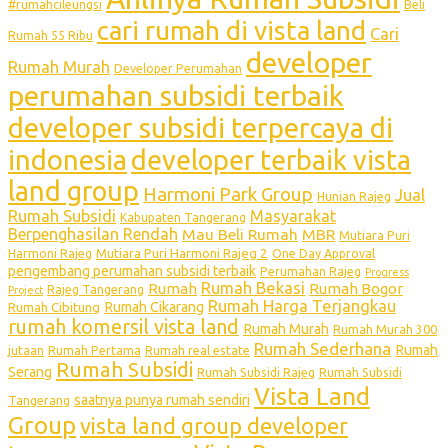
#rumahcileungsi
Beli
cari rumah di vista land
Cari
Rumah 55 Ribu
developer
Rumah Murah
Developer Perumahan
perumahan subsidi terbaik
developer subsidi terpercaya di
indonesia
developer terbaik vista
land group
Harmoni Park Group
Jual
Hunian Rajeg
Rumah Subsidi
Masyarakat
Kabupaten Tangerang
Berpenghasilan Rendah
Mau Beli Rumah
MBR
Mutiara Puri
Mutiara Puri Harmoni Rajeg 2
Harmoni Rajeg
One Day Approval
pengembang perumahan subsidi terbaik
Perumahan Rajeg
Progress
Rumah Bekasi
Rumah
Rumah Bogor
Rajeg Tangerang
Project
Rumah Harga Terjangkau
Rumah Cikarang
Rumah Cibitung
rumah komersil vista land
Rumah Murah
Rumah Murah 300
Rumah Sederhana
Rumah
jutaan
Rumah Pertama
Rumah real estate
Rumah Subsidi
Serang
Rumah Subsidi Rajeg
Rumah Subsidi
Vista Land
saatnya punya rumah sendiri
Tangerang
Group
vista land group developer