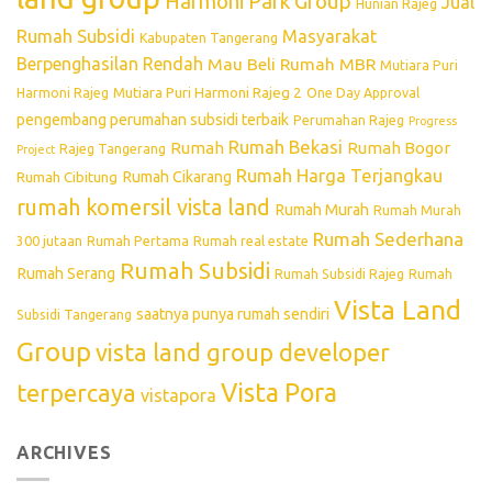
Harmoni Park Group
Jual
Hunian Rajeg
Rumah Subsidi
Masyarakat
Kabupaten Tangerang
Berpenghasilan Rendah
Mau Beli Rumah
MBR
Mutiara Puri
Mutiara Puri Harmoni Rajeg 2
Harmoni Rajeg
One Day Approval
pengembang perumahan subsidi terbaik
Perumahan Rajeg
Progress
Rumah Bekasi
Rumah
Rumah Bogor
Rajeg Tangerang
Project
Rumah Harga Terjangkau
Rumah Cikarang
Rumah Cibitung
rumah komersil vista land
Rumah Murah
Rumah Murah
Rumah Sederhana
300 jutaan
Rumah Pertama
Rumah real estate
Rumah Subsidi
Rumah Serang
Rumah Subsidi Rajeg
Rumah
Vista Land
saatnya punya rumah sendiri
Subsidi Tangerang
Group
vista land group developer
Vista Pora
terpercaya
vistapora
ARCHIVES