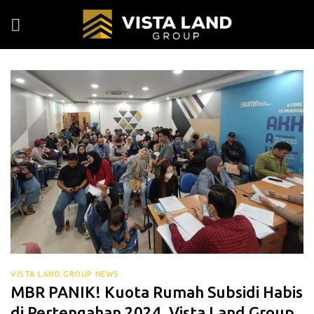
Skip
to
content
VISTA LAND GROUP NEWS
MBR PANIK! Kuota Rumah Subsidi Habis
di Pertengahan 2024, Vista Land Group