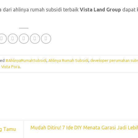
a dari ahlinya rumah subsidi terbaik
Vista Land Group
dapat k
ged
#AhlinyaRumahSubsidi
,
Ahlinya Rumah Subsidi
,
developer perumahan subs
,
Vista Pora
.
Mudah Ditiru! 7 Ide DIY Menata Garasi Jadi Lebi
ng Tamu