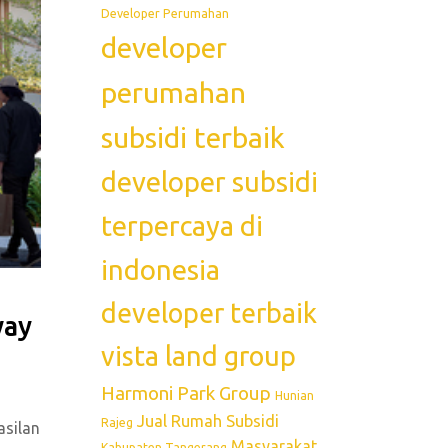
Developer Perumahan
developer
perumahan
subsidi terbaik
developer subsidi
terpercaya di
indonesia
developer terbaik
way
vista land group
Harmoni Park Group
Hunian
Jual Rumah Subsidi
Rajeg
asilan
Masyarakat
Kabupaten Tangerang