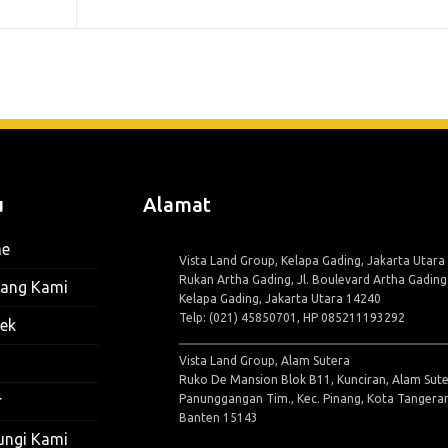
u
Alamat
e
Vista Land Group, Kelapa Gading, Jakarta Utara
Rukan Artha Gading, Jl. Boulevard Artha Gadin
tang Kami
Kelapa Gading, Jakarta Utara 14240
Telp: (021) 45850701, HP 085211193292
ek
Vista Land Group, Alam Sutera
Ruko De Mansion Blok B11, Kunciran, Alam Sute
Panunggangan Tim., Kec. Pinang, Kota Tangera
r
Banten 15143
ungi Kami