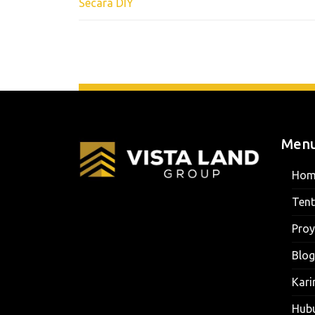
Secara DIY
Men
Hom
Ten
Proy
Blog
Kari
Hub