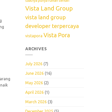
saatnya punya rumah sendiri
Vista Land Group
vista land group
g
developer terpercaya
ing
Vista Pora
vistapora
ARCHIVES
July 2026
(7)
June 2026
(16)
karang
May 2026
(2)
 naik
April 2026
(1)
March 2026
(3)
December 2025
(5)