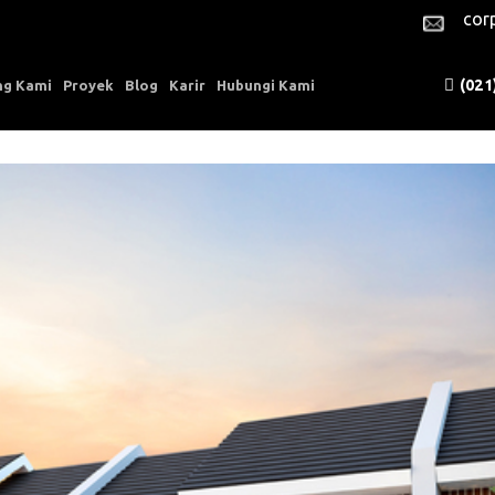
cor
(021
ng Kami
Proyek
Blog
Karir
Hubungi Kami