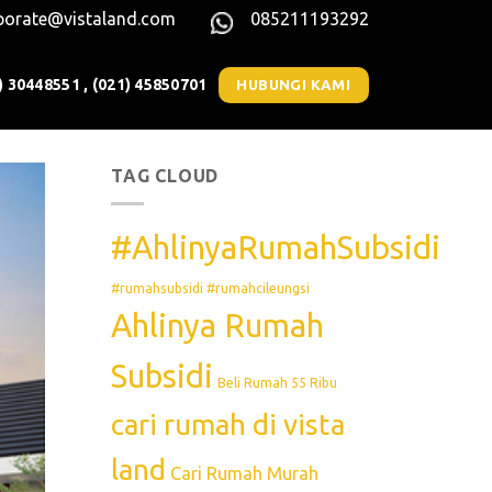
porate@vistaland.com
085211193292
) 30448551 , (021) 45850701
HUBUNGI KAMI
TAG CLOUD
#AhlinyaRumahSubsidi
#rumahsubsidi #rumahcileungsi
Ahlinya Rumah
Subsidi
Beli Rumah 55 Ribu
cari rumah di vista
land
Cari Rumah Murah