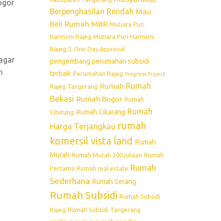
ogor
Berpenghasilan Rendah
Mau
Beli Rumah
MBR
Mutiara Puri
Mutiara Puri Harmoni
Harmoni Rajeg
Rajeg 2
One Day Approval
agar
pengembang perumahan subsidi
n
terbaik
Perumahan Rajeg
Progress Project
Rumah
Rumah
Rajeg Tangerang
Bekasi
Rumah Bogor
Rumah
Rumah
Rumah Cikarang
Cibitung
rumah
Harga Terjangkau
komersil vista land
Rumah
Murah
Rumah Murah 300 jutaan
Rumah
Rumah
Pertama
Rumah real estate
Sederhana
Rumah Serang
Rumah Subsidi
Rumah Subsidi
Rajeg
Rumah Subsidi Tangerang