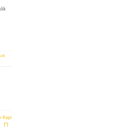
lik
idi
h Rapi