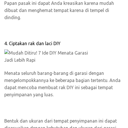
Papan pasak ini dapat Anda kreasikan karena mudah
dibuat dan menghemat tempat karena di tempel di
dinding.
4. Ciptakan rak dan laci DIY
Menata seluruh barang-barang di garasi dengan
mengelompokkannya ke beberapa bagian tertentu. Anda
dapat mencoba membuat rak DIY ini sebagai tempat
penyimpanan yang luas.
Bentuk dan ukuran dari tempat penyimpanan ini dapat
disesuaikan dengan kebutuhan dan ukuran dari garasi