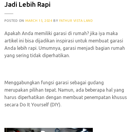
Jadi Lebih Rapi
POSTED ON
MARCH 15, 2024
BY
FATHUR VISTA LAND
Apakah Anda memiliki garasi di rumah? jika iya maka
artikel ini bisa dijadikan inspirasi untuk membuat garasi
Anda lebih rapi. Umumnya, garasi menjadi bagian rumah
yang sering tidak diperhatikan.
Menggabungkan fungsi garasi sebagai gudang
merupakan pilihan tepat. Namun, ada beberapa hal yang
harus diperhatikan dengan membuat penempatan khusus
secara Do It Yourself (DIY).