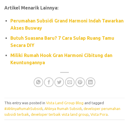
Artikel Menarik Lainnya:
Perumahan Subsidi Grand Harmoni Indah Tawarkan
Akses Busway
Butuh Suasana Baru? 7 Cara Sulap Ruang Tamu
Secara DIY
Miliki Rumah Hook Gran Harmoni Cibitung dan
Keuntungannya
This entry was posted in
Vista Land Group Blog
and tagged
#AhlinyaRumahSubsidi
,
Ahlinya Rumah Subsidi
,
developer perumahan
subsidi terbaik
,
developer terbaik vista land group
,
Vista Pora
.