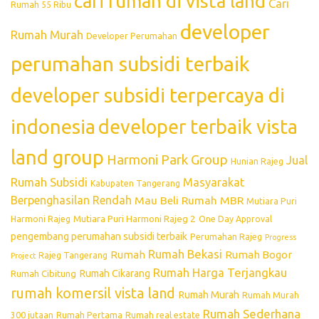
cari rumah di vista land
Cari
Rumah 55 Ribu
developer
Rumah Murah
Developer Perumahan
perumahan subsidi terbaik
developer subsidi terpercaya di
indonesia
developer terbaik vista
land group
Harmoni Park Group
Jual
Hunian Rajeg
Rumah Subsidi
Masyarakat
Kabupaten Tangerang
Berpenghasilan Rendah
Mau Beli Rumah
MBR
Mutiara Puri
Mutiara Puri Harmoni Rajeg 2
Harmoni Rajeg
One Day Approval
pengembang perumahan subsidi terbaik
Perumahan Rajeg
Progress
Rumah Bekasi
Rumah
Rumah Bogor
Rajeg Tangerang
Project
Rumah Harga Terjangkau
Rumah Cikarang
Rumah Cibitung
rumah komersil vista land
Rumah Murah
Rumah Murah
Rumah Sederhana
300 jutaan
Rumah Pertama
Rumah real estate