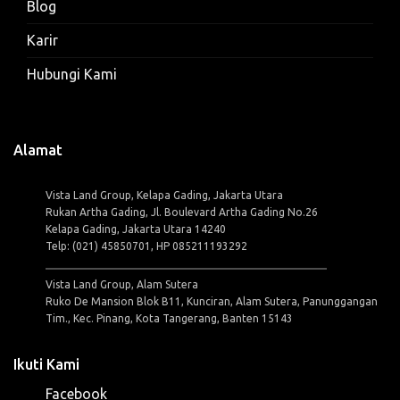
Blog
Karir
Hubungi Kami
Alamat
Vista Land Group, Kelapa Gading, Jakarta Utara
Rukan Artha Gading, Jl. Boulevard Artha Gading No.26
Kelapa Gading, Jakarta Utara 14240
Telp: (021) 45850701, HP 085211193292
Vista Land Group, Alam Sutera
Ruko De Mansion Blok B11, Kunciran, Alam Sutera, Panunggangan
Tim., Kec. Pinang, Kota Tangerang, Banten 15143
Ikuti Kami
Facebook