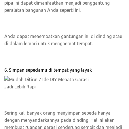
pipa ini dapat dimanfaatkan menjadi penggantung
peralatan bangunan Anda seperti ini.
Anda dapat menempatkan gantungan ini di dinding atau
di dalam lemari untuk menghemat tempat.
6. Simpan sepedamu di tempat yang layak
Sering kali banyak orang menyimpan sepeda
hanya
dengan menyandarkannya pada dinding. Hal ini akan
membuat ruangan garasi cenderung sempit dan menjadi