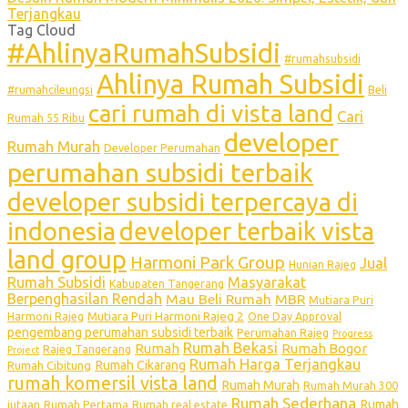
Terjangkau
Tag Cloud
#AhlinyaRumahSubsidi
#rumahsubsidi
Ahlinya Rumah Subsidi
#rumahcileungsi
Beli
cari rumah di vista land
Cari
Rumah 55 Ribu
developer
Rumah Murah
Developer Perumahan
perumahan subsidi terbaik
developer subsidi terpercaya di
indonesia
developer terbaik vista
land group
Harmoni Park Group
Jual
Hunian Rajeg
Rumah Subsidi
Masyarakat
Kabupaten Tangerang
Berpenghasilan Rendah
Mau Beli Rumah
MBR
Mutiara Puri
Mutiara Puri Harmoni Rajeg 2
Harmoni Rajeg
One Day Approval
pengembang perumahan subsidi terbaik
Perumahan Rajeg
Progress
Rumah Bekasi
Rumah
Rumah Bogor
Rajeg Tangerang
Project
Rumah Harga Terjangkau
Rumah Cikarang
Rumah Cibitung
rumah komersil vista land
Rumah Murah
Rumah Murah 300
Rumah Sederhana
Rumah
jutaan
Rumah Pertama
Rumah real estate