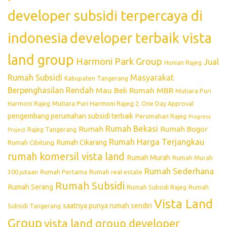
developer subsidi terpercaya di
indonesia
developer terbaik vista
land group
Harmoni Park Group
Jual
Hunian Rajeg
Rumah Subsidi
Masyarakat
Kabupaten Tangerang
Berpenghasilan Rendah
Mau Beli Rumah
MBR
Mutiara Puri
Mutiara Puri Harmoni Rajeg 2
Harmoni Rajeg
One Day Approval
pengembang perumahan subsidi terbaik
Perumahan Rajeg
Progress
Rumah Bekasi
Rumah
Rumah Bogor
Rajeg Tangerang
Project
Rumah Harga Terjangkau
Rumah Cikarang
Rumah Cibitung
rumah komersil vista land
Rumah Murah
Rumah Murah
Rumah Sederhana
300 jutaan
Rumah Pertama
Rumah real estate
Rumah Subsidi
Rumah Serang
Rumah Subsidi Rajeg
Rumah
Vista Land
saatnya punya rumah sendiri
Subsidi Tangerang
Group
vista land group developer