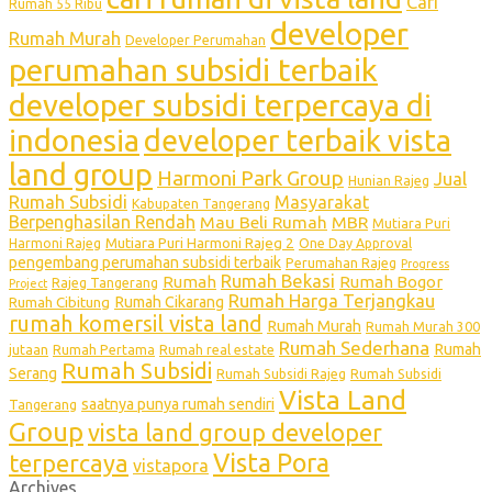
Cari
Rumah 55 Ribu
developer
Rumah Murah
Developer Perumahan
perumahan subsidi terbaik
developer subsidi terpercaya di
indonesia
developer terbaik vista
land group
Harmoni Park Group
Jual
Hunian Rajeg
Rumah Subsidi
Masyarakat
Kabupaten Tangerang
Berpenghasilan Rendah
Mau Beli Rumah
MBR
Mutiara Puri
Mutiara Puri Harmoni Rajeg 2
Harmoni Rajeg
One Day Approval
pengembang perumahan subsidi terbaik
Perumahan Rajeg
Progress
Rumah Bekasi
Rumah
Rumah Bogor
Rajeg Tangerang
Project
Rumah Harga Terjangkau
Rumah Cikarang
Rumah Cibitung
rumah komersil vista land
Rumah Murah
Rumah Murah 300
Rumah Sederhana
Rumah
jutaan
Rumah Pertama
Rumah real estate
Rumah Subsidi
Serang
Rumah Subsidi Rajeg
Rumah Subsidi
Vista Land
saatnya punya rumah sendiri
Tangerang
Group
vista land group developer
Vista Pora
terpercaya
vistapora
Archives