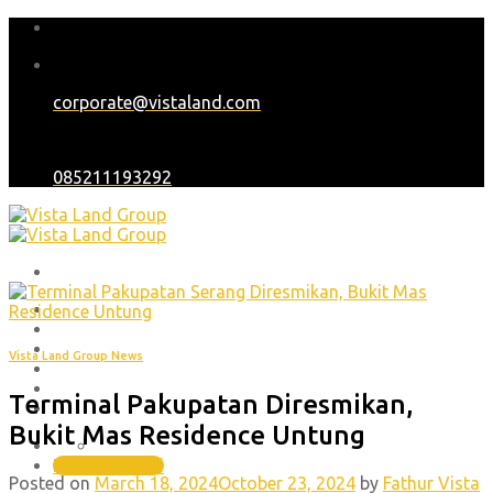
Skip
to
content
corporate@vistaland.com
085211193292
Home
Tentang Kami
Proyek
Vista Land Group News
Blog
Karir
Terminal Pakupatan Diresmikan,
Hubungi Kami
Bukit Mas Residence Untung
(021) 30448551 , (021) 45850701
Hubungi Kami
Posted on
March 18, 2024
October 23, 2024
by
Fathur Vista