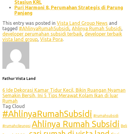
Stasiun KRL
Puri Harmoni 8, Perumahan Strategis di Parung
Panjang
This entry was posted in
Vista Land Group News
and
tagged
#AhlinyaRumahSubsidi
,
Ahlinya Rumah Subsidi
,
developer perumahan subsidi terbaik
,
developer terbaik
vista land group
,
Vista Pora
.
Fathur Vista Land
6 Ide Dekorasi Kamar Tidur Kecil, Bikin Ruangan Nyaman
Semakin Bersih, Ini 5 Tips Merawat Kolam Ikan di luar
Rumah
Tag Cloud
#AhlinyaRumahSubsidi
#rumahsubsidi
Ahlinya Rumah Subsidi
#rumahcileungsi
Beli
cari rumah di vista land